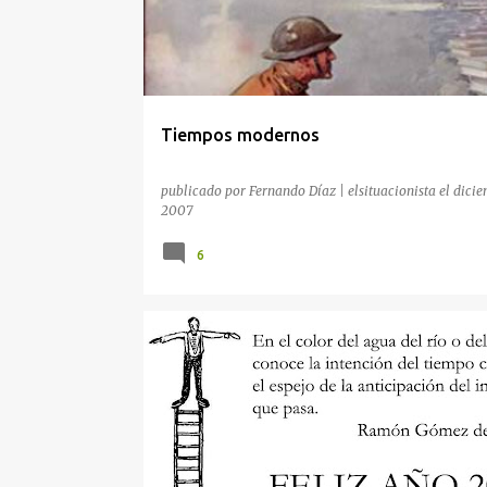
r
a
d
a
Tiempos modernos
s
publicado por
Fernando Díaz | elsituacionista
el
dicie
2007
6