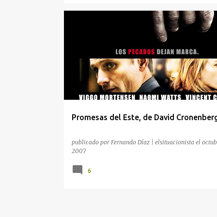
CINE
CINE NEGRO
DAVID CRONENBERG
PROMESAS DEL ESTE
VIGGO MORTENSEN
Promesas del Este, de David Cronenber
publicado por
Fernando Díaz | elsituacionista
el
octub
2007
6