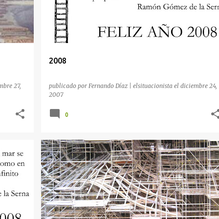
2008
mbre 27,
publicado por
Fernando Díaz | elsituacionista
el
diciembre 24,
2007
0
EURO
FELIZ NAVIDAD
HASTA LOS COJONES
SÁTIRA