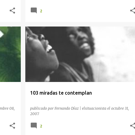
2
+
9
ÁFRICA SUBSAHARIANA
CHAD
HISTORIA DE ÁFRICA
NEOCOLONIALISMO
POLÍTICA INTERNACIONAL
+
103 miradas te contemplan
mbre 08,
publicado por
Fernando Díaz | elsituacionista
el
octubre 31,
2007
2