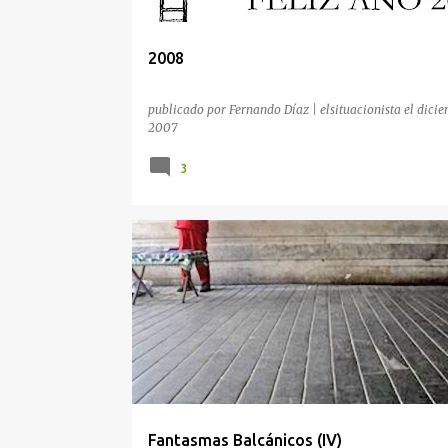
2008
publicado por
Fernando Díaz | elsituacionista
el
dicie
2007
3
BALCANES
EUROPA
FANTASMAS BALCÁNICOS
Fantasmas Balcánicos (IV)