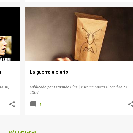
DIARIO PÚBLICO
EL PAÍS
ESPECTÁCULO
+
MEDIOS DE COMUNICACIÓN
PERIÓDICOS
+
g
La guerra a diario
re 30,
publicado por
Fernando Díaz | elsituacionista
el
octubre 23,
2007
5
MÁS ENTRADAS