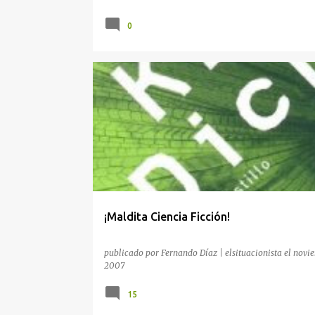
0
ANTHONY BURGESS
EL HOMBRE EN EL CASTILLO
¡Maldita Ciencia Ficción!
publicado por
Fernando Díaz | elsituacionista
el
novie
2007
15