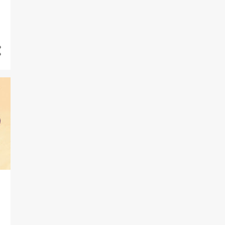
1
julio
1
junio
1
mayo
1
abril
1
enero
7
2019
2
diciembre
1
octubre
1
julio
2
marzo
1
febrero
4
2018
1
diciembre