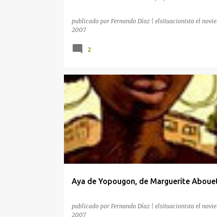
publicado por
Fernando Díaz | elsituacionista
el
novie
2007
2
AUTORES AFRICANOS
AYA DE YOPOUGON
Aya de Yopougon, de Marguerite Aboue
publicado por
Fernando Díaz | elsituacionista
el
novie
2007