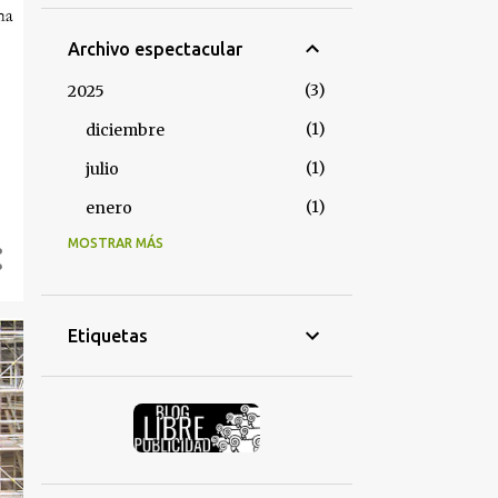
Archivo espectacular
3
2025
1
diciembre
1
julio
1
enero
MOSTRAR MÁS
3
2024
2
diciembre
1
noviembre
Etiquetas
4
2023
1
diciembre
1
septiembre
1
febrero