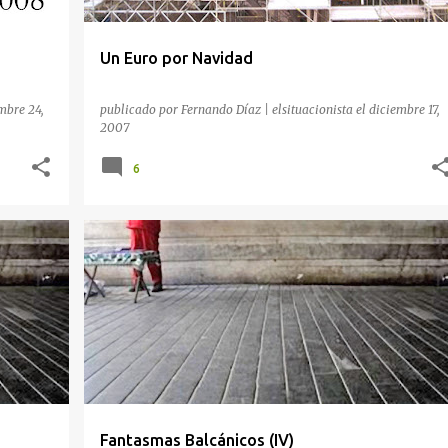
Un Euro por Navidad
mbre 24,
publicado por
Fernando Díaz | elsituacionista
el
diciembre 17,
2007
6
+
3
BALCANES
FANTASMAS BALCÁNICOS
KOSOVO
POLÍTICA
RELACIONES INTERNACIONALES
+
SERBIA
Fantasmas Balcánicos (IV)