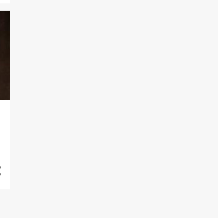
1
agosto
3
julio
1
junio
2
mayo
1
abril
23
2015
1
diciembre
1
noviembre
5
octubre
7
septiembre
1
agosto
3
junio
1
mayo