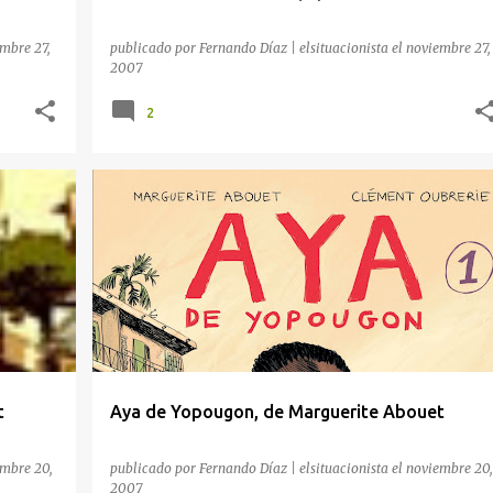
mbre 27,
publicado por
Fernando Díaz | elsituacionista
el
noviembre 27,
2007
2
+
2
ÁFRICA SUBSAHARIANA
AUTORES AFRICANOS
+
3
t
Aya de Yopougon, de Marguerite Abouet
mbre 20,
publicado por
Fernando Díaz | elsituacionista
el
noviembre 20,
2007