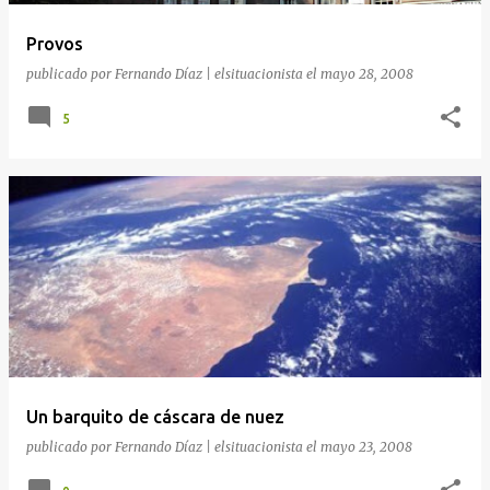
a
Provos
s
publicado por
Fernando Díaz | elsituacionista
el
mayo 28, 2008
5
Un barquito de cáscara de nuez
publicado por
Fernando Díaz | elsituacionista
el
mayo 23, 2008