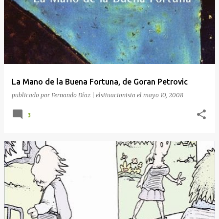
La Mano de la Buena Fortuna, de Goran Petrovic
publicado por
Fernando Díaz | elsituacionista
el
mayo 10, 2008
3