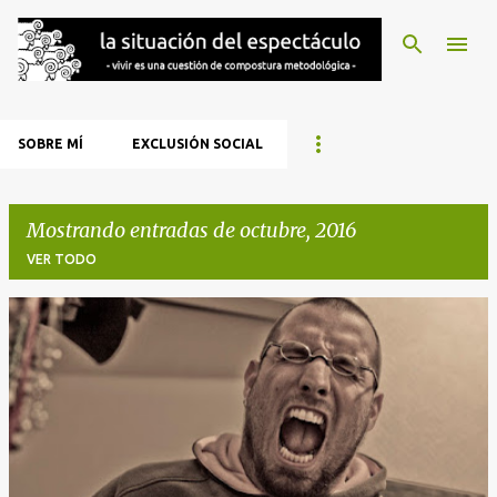
Ir al contenido principal
SOBRE MÍ
EXCLUSIÓN SOCIAL
Mostrando entradas de octubre, 2016
VER TODO
E
n
t
r
a
d