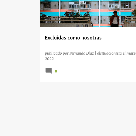
r
a
d
a
Excluidas como nosotras
s
publicado por
Fernando Díaz | elsituacionista
el
marzo
2022
0