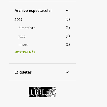
Archivo espectacular
3
2025
1
diciembre
1
julio
1
enero
MOSTRAR MÁS
3
2024
2
diciembre
1
noviembre
Etiquetas
4
2023
1
diciembre
1
septiembre
1
febrero