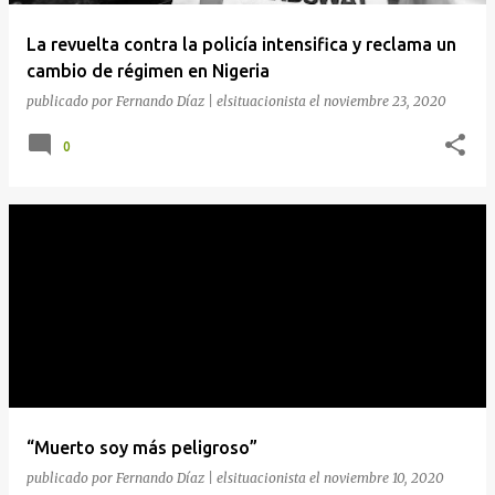
a
La revuelta contra la policía intensifica y reclama un
s
cambio de régimen en Nigeria
publicado por
Fernando Díaz | elsituacionista
el
noviembre 23, 2020
0
“Muerto soy más peligroso”
publicado por
Fernando Díaz | elsituacionista
el
noviembre 10, 2020