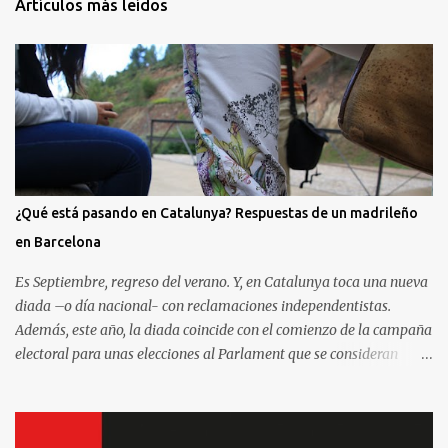
Artículos más leídos
¿Qué está pasando en Catalunya? Respuestas de un madrileño
en Barcelona
Es Septiembre, regreso del verano. Y, en Catalunya toca una nueva
diada –o día nacional- con reclamaciones independentistas.
Además, este año, la diada coincide con el comienzo de la campaña
electoral para unas elecciones al Parlament que se consideran
decisivas para el futuro político. Como madrileño que vive en
Barcelona, ha sido muy común encontrarme con preguntas
recurrentes cuando regreso a la Villa y Corte. Preguntas y debates