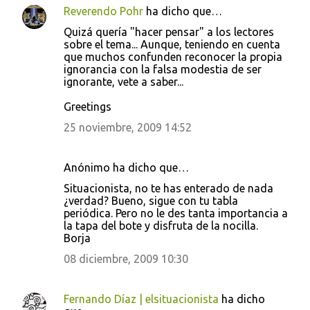
Reverendo Pohr
ha dicho que…
C
Quizá quería "hacer pensar" a los lectores
o
sobre el tema... Aunque, teniendo en cuenta
que muchos confunden reconocer la propia
m
ignorancia con la falsa modestia de ser
e
ignorante, vete a saber...
n
Greetings
t
25 noviembre, 2009 14:52
a
r
Anónimo ha dicho que…
i
Situacionista, no te has enterado de nada
o
¿verdad? Bueno, sigue con tu tabla
s
periódica. Pero no le des tanta importancia a
la tapa del bote y disfruta de la nocilla.
Borja
08 diciembre, 2009 10:30
Fernando Díaz | elsituacionista
ha dicho