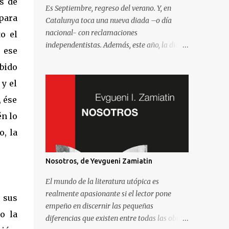
s de
Es Septiembre, regreso del verano. Y, en
para
Catalunya toca una nueva diada –o día
nacional- con reclamaciones
to el
independentistas. Además, este año, la diada
 ese
coincide con el comienzo de la campaña
ebido
electoral para unas elecciones al Parlament
que se consideran decisivas para el futuro
y el
político. Como madrileño que vive en
, ése
Barcelona, ha sido muy común encontrarme
én lo
con preguntas recurrentes cuando regreso a
la Villa y Corte. Preguntas y debates –
, la
cuando no discusiones- con muchos de mis
amigos y familiares que aprovechan
Nosotros, de Yevgueni Zamiatin
tenerme cerca para saber más de la
situación. Así que he pensado en compartir
El mundo de la literatura utópica es
las cinco preguntas/respuestas más
realmente apasionante si el lector pone
 sus
comunes para ayudar a entender los
empeño en discernir las pequeñas
o la
porqués de la independencia de Catalunya, y
diferencias que existen entre todas las obras