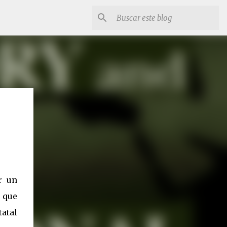
r un
 que
tatal