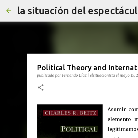
la situación del espectácu
Political Theory and Internat
publicado por
Fernando Díaz | elsituacionista
el
mayo 15, 
Asumir co
elemento m
legitimamos