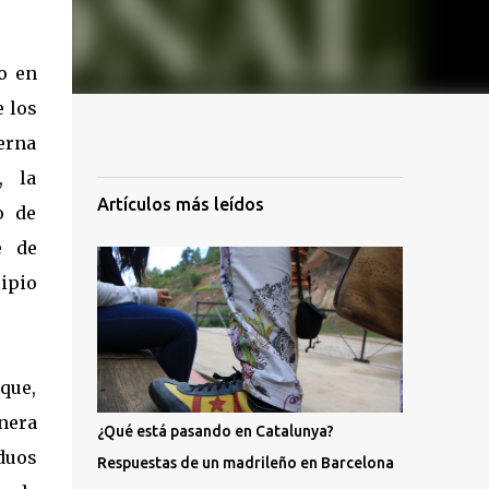
do en
e los
erna
, la
Artículos más leídos
o de
e de
cipio
que,
nera
¿Qué está pasando en Catalunya?
duos
Respuestas de un madrileño en Barcelona