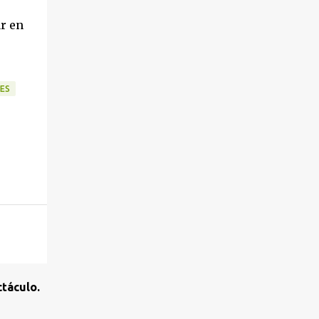
r en
ES
táculo.