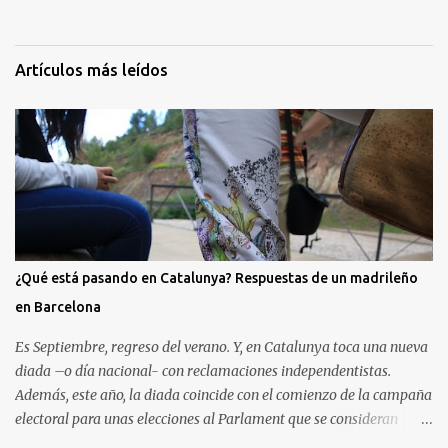
m
e
Artículos más leídos
n
t
a
r
i
o
s
¿Qué está pasando en Catalunya? Respuestas de un madrileño
en Barcelona
Es Septiembre, regreso del verano. Y, en Catalunya toca una nueva
diada –o día nacional- con reclamaciones independentistas.
Además, este año, la diada coincide con el comienzo de la campaña
electoral para unas elecciones al Parlament que se consideran
decisivas para el futuro político. Como madrileño que vive en