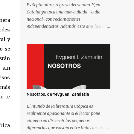
Es Septiembre, regreso del verano. Y, en
Catalunya toca una nueva diada –o día
nacional- con reclamaciones
nera
independentistas. Además, este año, la diada
edes
coincide con el comienzo de la campaña
tal y
electoral para unas elecciones al Parlament
que se consideran decisivas para el futuro
o se
político. Como madrileño que vive en
están
Barcelona, ha sido muy común encontrarme
 sin
con preguntas recurrentes cuando regreso a
la Villa y Corte. Preguntas y debates –
esos
cuando no discusiones- con muchos de mis
 más
amigos y familiares que aprovechan
Nosotros, de Yevgueni Zamiatin
o te
tenerme cerca para saber más de la
situación. Así que he pensado en compartir
El mundo de la literatura utópica es
las cinco preguntas/respuestas más
realmente apasionante si el lector pone
comunes para ayudar a entender los
empeño en discernir las pequeñas
rica
porqués de la independencia de Catalunya, y
diferencias que existen entre todas las obras