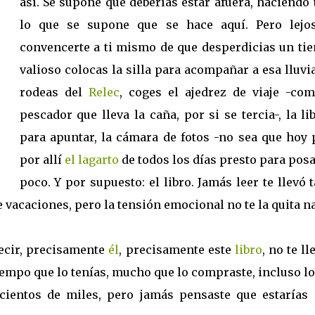
así. Se supone que deberías estar afuera, haciendo
lo que se supone que se hace aquí. Pero lejo
convencerte a ti mismo de que desperdicias un ti
valioso colocas la silla para acompañar a esa lluvi
rodeas del
Relec
, coges el ajedrez de viaje -com
pescador que lleva la caña, por si se tercia-, la li
para apuntar, la cámara de fotos -no sea que hoy 
por allí
el lagarto
de todos los días presto para pos
poco. Y por supuesto: el libro. Jamás leer te llevó 
 vacaciones, pero la tensión emocional no te la quita na
decir, precisamente
él
, precisamente este
libro
, no te ll
empo que lo tenías, mucho que lo compraste, incluso l
cientos de miles, pero jamás pensaste que estarías 