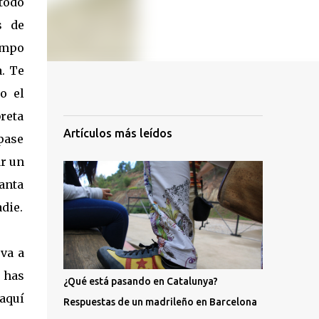
 todo
s de
empo
a. Te
o el
breta
Artículos más leídos
pase
ar un
tanta
die.
eva a
o has
¿Qué está pasando en Catalunya?
aquí
Respuestas de un madrileño en Barcelona