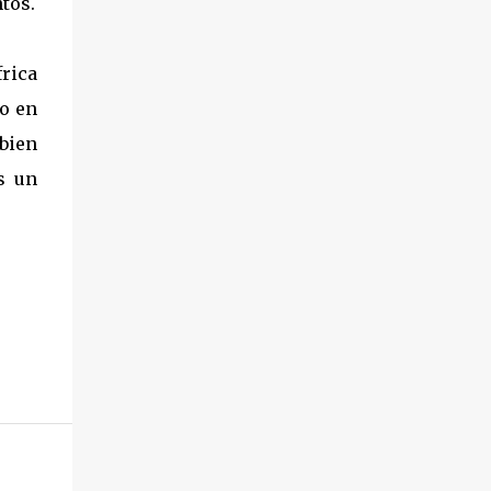
ntos.
frica
do en
 bien
s un