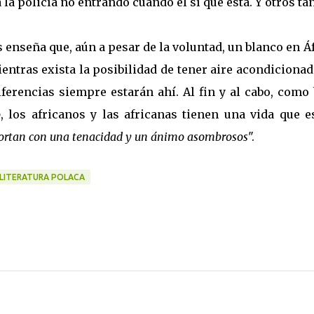
 la policía no entrando cuando él sí que está. Y otros ta
enseña que, aún a pesar de la voluntad, un blanco en Á
entras exista la posibilidad de tener aire acondiciona
iferencias siempre estarán ahí. Al fin y al cabo, como
o
, los africanos y las africanas tienen una vida que e
oportan con una tenacidad y un ánimo asombrosos
".
LITERATURA POLACA