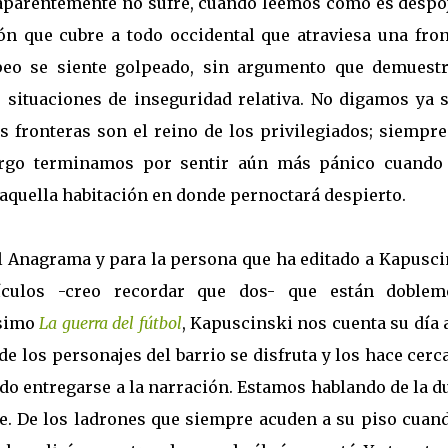
aparentemente no sufre, cuando leemos cómo es despo
n que cubre a todo occidental que atraviesa una fron
ropeo se siente golpeado, sin argumento que demuestr
 situaciones de inseguridad relativa. No digamos ya s
s fronteras son el reino de los privilegiados; siempre
argo terminamos por sentir aún más pánico cuando
 aquella habitación en donde pernoctará despierto.
ial Anagrama y para la persona que ha editado a Kapusc
culos -creo recordar que dos- que están doblem
ísimo
La guerra del fútbol
, Kapuscinski nos cuenta su día 
o de los personajes del barrio se disfruta y los hace cer
ido entregarse a la narración. Estamos hablando de la 
nte. De los ladrones que siempre acuden a su piso cuan