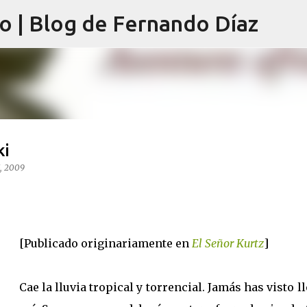
lo | Blog de Fernando Díaz
Ir al contenido principal
ki
, 2009
[Publicado originariamente en
El Señor Kurtz
]
Cae la lluvia tropical y torrencial. Jamás has visto l