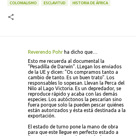
COLONIALISMO
ESCLAVITUD
HISTORIA DE ÁFRICA
Reverendo Pohr
ha dicho que…
C
Esto me recuerda al documental la
o
"Pesadilla de Darwin". LLegan los enviados
de la UE y dicen: "Os compramos tanto a
m
cambio de tanto. Es un buen trato". Los
e
responsables lo sopesan. Llevan la Perca del
Nilo al Lago Victoria. Es un depredador, se
n
reproduce rápido y acaba con las demás
t
especies. Los autóctonos la pescarían sino
fuera porque solo la pueden pescar quiénes
a
están autorizados y ésta está destinada a la
r
exportación.
i
El estado de turno pone la mano de obra
o
para que este llegue en perfecto estado a