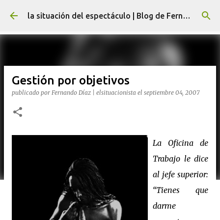
Ir al contenido principal
la situación del espectáculo | Blog de Fernando Díaz
Gestión por objetivos
publicado por
Fernando Díaz | elsituacionista
el
septiembre 04, 2007
La Oficina
de
Trabajo le dice
al jefe superior:
“Tienes que
darme