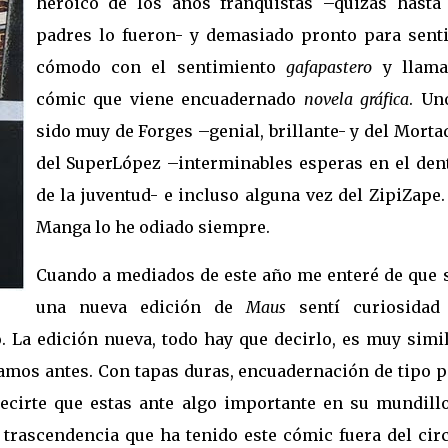
heroico de los años franquistas –quizás hasta
padres lo fueron- y demasiado pronto para sent
cómodo con el sentimiento
gafapastero
y llama
cómic que viene encuadernado
novela gráfica
. Un
sido muy de Forges –genial, brillante- y del Morta
del SuperLópez –interminables esperas en el dent
de la juventud- e incluso alguna vez del ZipiZape.
Manga lo he odiado siempre.
Cuando a mediados de este año me enteré de que s
una nueva edición de
Maus
sentí curiosidad
 La edición nueva, todo hay que decirlo, es muy simil
amos antes. Con tapas duras, encuadernación de tipo pi
ecirte que estas ante algo importante en su mundillo
 trascendencia que ha tenido este cómic fuera del cir