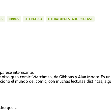
ES
LIBROS
LITERATURA
LITERATURA ESTADOUNIDENSE
parece interesante.
e otro gran comic: Watchmen, de Gibbons y Alan Moore. Es un
ucionó el mundo del comic, con muchas lecturas distintas, alg
cho que…