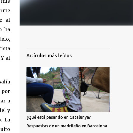
 mis
irme
r al
o ha
delo,
ista
Artículos más leídos
 Y al
alía
 por
ar a
el y
¿Qué está pasando en Catalunya?
. La
Respuestas de un madrileño en Barcelona
cuito