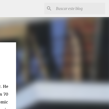
. He
os 70
ómic