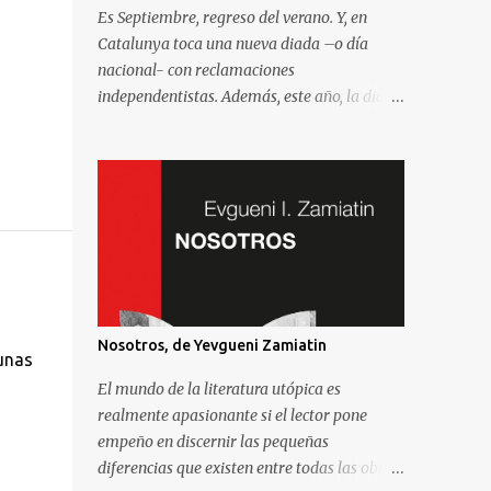
Es Septiembre, regreso del verano. Y, en
Catalunya toca una nueva diada –o día
nacional- con reclamaciones
independentistas. Además, este año, la diada
coincide con el comienzo de la campaña
electoral para unas elecciones al Parlament
que se consideran decisivas para el futuro
político. Como madrileño que vive en
Barcelona, ha sido muy común encontrarme
con preguntas recurrentes cuando regreso a
la Villa y Corte. Preguntas y debates –
cuando no discusiones- con muchos de mis
amigos y familiares que aprovechan
Nosotros, de Yevgueni Zamiatin
unas
tenerme cerca para saber más de la
situación. Así que he pensado en compartir
El mundo de la literatura utópica es
las cinco preguntas/respuestas más
realmente apasionante si el lector pone
comunes para ayudar a entender los
empeño en discernir las pequeñas
porqués de la independencia de Catalunya, y
diferencias que existen entre todas las obras