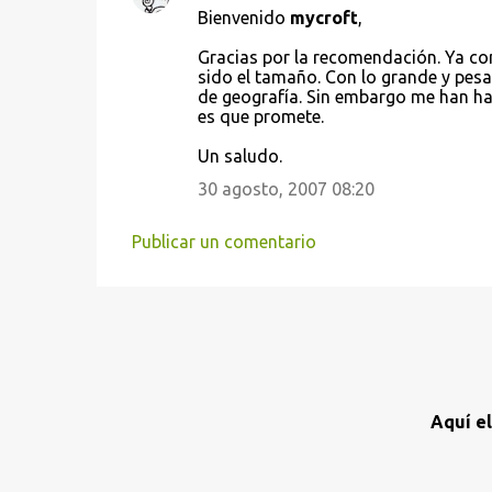
Bienvenido
mycroft
,
r
i
Gracias por la recomendación. Ya c
sido el tamaño. Con lo grande y pesad
o
de geografía. Sin embargo me han ha
s
es que promete.
Un saludo.
30 agosto, 2007 08:20
Publicar un comentario
Aquí e