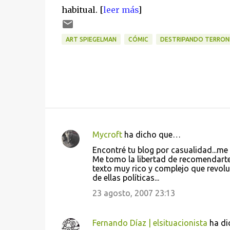
habitual. [
leer más
]
ART SPIEGELMAN
CÓMIC
DESTRIPANDO TERRON
Mycroft
ha dicho que…
C
Encontré tu blog por casualidad...me 
o
Me tomo la libertad de recomendart
texto muy rico y complejo que revol
m
de ellas políticas...
e
23 agosto, 2007 23:13
n
t
Fernando Díaz | elsituacionista
ha di
a