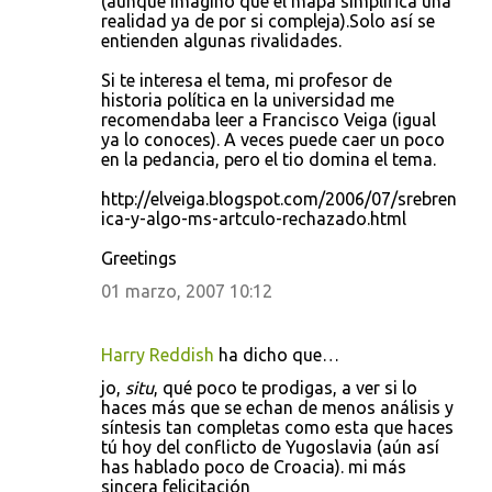
(aunque imagino que el mapa simplifica una
realidad ya de por si compleja).Solo así se
entienden algunas rivalidades.
Si te interesa el tema, mi profesor de
historia política en la universidad me
recomendaba leer a Francisco Veiga (igual
ya lo conoces). A veces puede caer un poco
en la pedancia, pero el tio domina el tema.
http://elveiga.blogspot.com/2006/07/srebren
ica-y-algo-ms-artculo-rechazado.html
Greetings
01 marzo, 2007 10:12
Harry Reddish
ha dicho que…
jo,
situ
, qué poco te prodigas, a ver si lo
haces más que se echan de menos análisis y
síntesis tan completas como esta que haces
tú hoy del conflicto de Yugoslavia (aún así
has hablado poco de Croacia). mi más
sincera felicitación