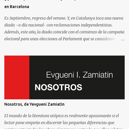
en Barcelona
Es Septiembre, regreso del verano. Y, en Catalunya toca una nueva
diada –o día nacional- con reclamaciones independentistas.
Además, este año, la diada coincide con el comienzo de la campaña
electoral para unas elecciones al Parlament que se consideran
decisivas para el futuro político. Como madrileño que vive en
Barcelona, ha sido muy común encontrarme con preguntas
recurrentes cuando regreso a la Villa y Corte. Preguntas y debates
–cuando no discusiones- con muchos de mis amigos y familiares
que aprovechan tenerme cerca para saber más de la situación. Así
que he pensado en compartir las cinco preguntas/respuestas más
comunes para ayudar a entender los porqués de la independencia
de Catalunya, y ayudar a entender un poco mejor qué está
pasando aquí. Lo que se llama “el procés ”. Por eso y porque hablar
Nosotros, de Yevgueni Zamiatin
de la independencia de Catalunya es, en esencial, hablar de este
sistema que nos afecta a todos. Madrileños, catalanes, andaluces o
El mundo de la literatura utópica es realmente apasionante si el
asturianos.
lector pone empeño en discernir las pequeñas diferencias que