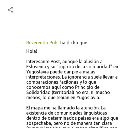
Reverendo Pohr
ha dicho que…
C
Hola!
o
Interesante Post, aunque la alusión a
m
Eslovenia y su "ruptura de la solidaridad" en
e
Yugoslavia puede dar pie a malas
interpretaciones. La ignorancia suele llevar a
n
comparaciones facilonas y lo que
t
conocemos aquí como Principio de
Solidaridad (territorial) no era, ni mucho
a
menos, lo que tenían en Yugoslavia.
r
El mapa me ha llamado la atención. La
i
existencia de comunidades lingüísticas
o
dentro de determinados países era algo que
sospechaba, pero no de manera tan clara
s