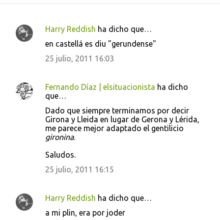
Harry Reddish
ha dicho que…
C
en castellá es diu "gerundense"
o
25 julio, 2011 16:03
m
e
Fernando Díaz | elsituacionista
ha dicho
n
que…
t
Dado que siempre terminamos por decir
a
Girona y Lleida en lugar de Gerona y Lérida,
me parece mejor adaptado el gentilicio
r
gironina
.
i
Saludos.
o
25 julio, 2011 16:15
s
Harry Reddish
ha dicho que…
a mi plin, era por joder