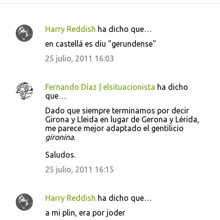
Harry Reddish
ha dicho que…
C
en castellá es diu "gerundense"
o
25 julio, 2011 16:03
m
e
Fernando Díaz | elsituacionista
ha dicho
n
que…
t
Dado que siempre terminamos por decir
a
Girona y Lleida en lugar de Gerona y Lérida,
me parece mejor adaptado el gentilicio
r
gironina
.
i
Saludos.
o
25 julio, 2011 16:15
s
Harry Reddish
ha dicho que…
a mi plin, era por joder