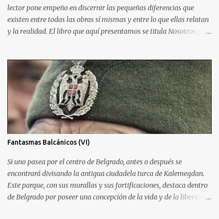
asturianos.
lector pone empeño en discernir las pequeñas diferencias que
existen entre todas las obras sí mismas y entre lo que ellas relatan
y la realidad. El libro que aquí presentamos se titula Nosotros y
fue escrito en 1920 por el autor ruso Yevgueni Zamiatin. Es de
recibo reconocer a este autor una crítica hiriente al sistema
soviético impuesto tras la Revolución del 17. Publicar esta obra le
costó el exilio en París, lugar donde moriría años más tarde.
Escrita originalmente en inglés, Nosotros asumirá sin vergüenza la
misión de caricaturizar el régimen soviético destacando lo que de
horrible hay en él y a la vez sirviendo de crítica, cómo sólo las
buenas obras distópicas pueden hacer, al sistema Moderno de
ordenar la vida política Planteando la trama en un mundo donde el
Fantasmas Balcánicos (VI)
holocausto mundial ha obligado a refugiarse a los supervivientes
en una campana de cristal que les protege de la naturaleza salvaje,
Si uno pasea por el centro de Belgrado, antes o después se
Zamiatin situará en el c...
encontrará divisando la antigua ciudadela turca de Kalemegdan.
Este parque, con sus murallas y sus fortificaciones, destaca dentro
de Belgrado por poseer una concepción de la vida y de la libertad
exclusiva. Allí, los belgradeses acuden para encontrarse cogidos de