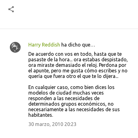
Harry Reddish
ha dicho que…
C
De acuerdo con vos en todo, hasta que te
o
pasaste de la hora... ora estabas despistado,
ora miraste demasiado el reloj. Perdona por
m
el apunte, pero me gusta cómo escribes y no
e
quería que fuera otro el que te lo dijera...
n
En cualquier caso, como bien dices los
t
modelos de ciudad muchas veces
responden a las necesidades de
a
determinados grupos económicos, no
r
necesariamente a las necesidades de sus
habitantes.
i
30 marzo, 2010 20:23
o
s