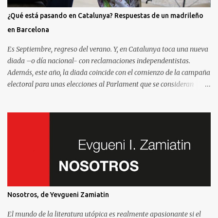
¿Qué está pasando en Catalunya? Respuestas de un madrileño
en Barcelona
Es Septiembre, regreso del verano. Y, en Catalunya toca una nueva
diada –o día nacional- con reclamaciones independentistas.
Además, este año, la diada coincide con el comienzo de la campaña
electoral para unas elecciones al Parlament que se consideran
decisivas para el futuro político. Como madrileño que vive en
Barcelona, ha sido muy común encontrarme con preguntas
recurrentes cuando regreso a la Villa y Corte. Preguntas y debates
–cuando no discusiones- con muchos de mis amigos y familiares
que aprovechan tenerme cerca para saber más de la situación. Así
que he pensado en compartir las cinco preguntas/respuestas más
comunes para ayudar a entender los porqués de la independencia
de Catalunya, y ayudar a entender un poco mejor qué está
pasando aquí. Lo que se llama “el procés ”. Por eso y porque hablar
Nosotros, de Yevgueni Zamiatin
de la independencia de Catalunya es, en esencial, hablar de este
sistema que nos afecta a todos. Madrileños, catalanes, andaluces o
El mundo de la literatura utópica es realmente apasionante si el