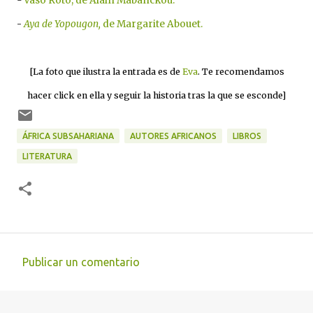
-
Vaso Roto,
de Alain Mabanckou.
-
Aya de Yopougon,
de Margarite Abouet.
[La foto que ilustra la entrada es de
Eva
. Te recomendamos
hacer click en ella y seguir la historia tras la que se esconde]
ÁFRICA SUBSAHARIANA
AUTORES AFRICANOS
LIBROS
LITERATURA
Publicar un comentario
C
o