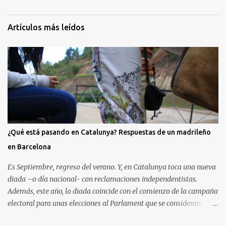
m
e
Artículos más leídos
n
t
a
r
i
o
s
¿Qué está pasando en Catalunya? Respuestas de un madrileño
en Barcelona
Es Septiembre, regreso del verano. Y, en Catalunya toca una nueva
diada –o día nacional- con reclamaciones independentistas.
Además, este año, la diada coincide con el comienzo de la campaña
electoral para unas elecciones al Parlament que se consideran
decisivas para el futuro político. Como madrileño que vive en