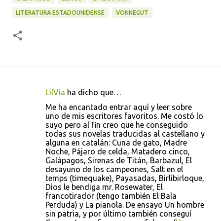
LITERATURA ESTADOUNIDENSE
VONNEGUT
LilVia
ha dicho que…
C
Me ha encantado entrar aquí y leer sobre
o
uno de mis escritores favoritos. Me costó lo
suyo pero al fin creo que he conseguido
m
todas sus novelas traducidas al castellano y
e
alguna en catalán: Cuna de gato, Madre
Noche, Pájaro de celda, Matadero cinco,
n
Galápagos, Sirenas de Titán, Barbazul, El
t
desayuno de los campeones, Salt en el
temps (timequake), Payasadas, Birlibirloque,
a
Dios le bendiga mr. Rosewater, El
r
francotirador (tengo también El Bala
Perduda) y La pianola. De ensayo Un hombre
i
sin patria, y por último también conseguí