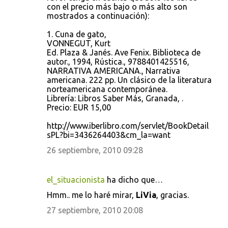
con el precio más bajo o más alto son
mostrados a continuación):
1. Cuna de gato,
VONNEGUT, Kurt
Ed. Plaza & Janés. Ave Fenix. Biblioteca de
autor., 1994, Rústica., 9788401425516,
NARRATIVA AMERICANA., Narrativa
americana. 222 pp. Un clásico de la literatura
norteamericana contemporánea.
Librería: Libros Saber Más, Granada, .
Precio: EUR 15,00
http://www.iberlibro.com/servlet/BookDetail
sPL?bi=3436264403&cm_la=want
26 septiembre, 2010 09:28
el_situacionista
ha dicho que…
Hmm.. me lo haré mirar,
LiVia
, gracias.
27 septiembre, 2010 20:08