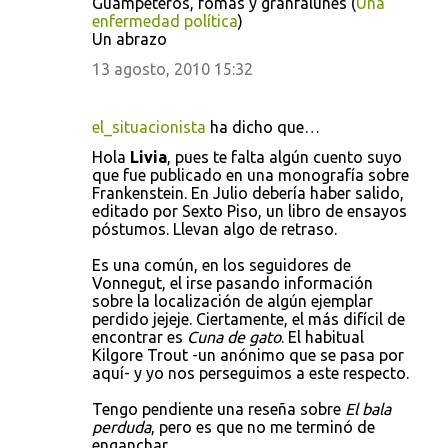
o
Guampeteros, fomas y granfalunes (
Una
enfermedad política
)
s
Un abrazo
13 agosto, 2010 15:32
el_situacionista
ha dicho que…
Hola
Livia
, pues te falta algún cuento suyo
que fue publicado en una monografía sobre
Frankenstein. En Julio debería haber salido,
editado por Sexto Piso, un libro de ensayos
póstumos. Llevan algo de retraso.
Es una común, en los seguidores de
Vonnegut, el irse pasando información
sobre la localización de algún ejemplar
perdido jejeje. Ciertamente, el más difícil de
encontrar es
Cuna de gato
. El habitual
Kilgore Trout -un anónimo que se pasa por
aquí- y yo nos perseguimos a este respecto.
Tengo pendiente una reseña sobre
El bala
perduda
, pero es que no me terminó de
enganchar.