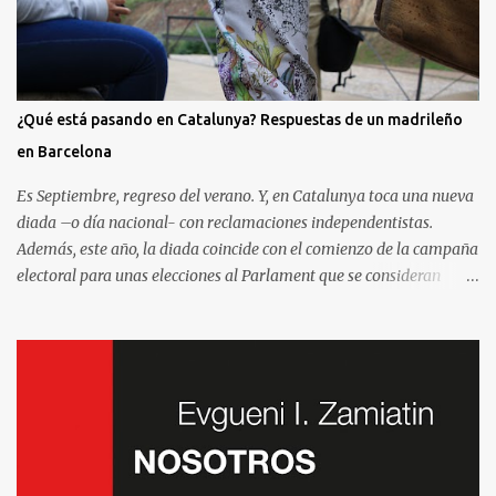
¿Qué está pasando en Catalunya? Respuestas de un madrileño
en Barcelona
Es Septiembre, regreso del verano. Y, en Catalunya toca una nueva
diada –o día nacional- con reclamaciones independentistas.
Además, este año, la diada coincide con el comienzo de la campaña
electoral para unas elecciones al Parlament que se consideran
decisivas para el futuro político. Como madrileño que vive en
Barcelona, ha sido muy común encontrarme con preguntas
recurrentes cuando regreso a la Villa y Corte. Preguntas y debates
–cuando no discusiones- con muchos de mis amigos y familiares
que aprovechan tenerme cerca para saber más de la situación. Así
que he pensado en compartir las cinco preguntas/respuestas más
comunes para ayudar a entender los porqués de la independencia
de Catalunya, y ayudar a entender un poco mejor qué está