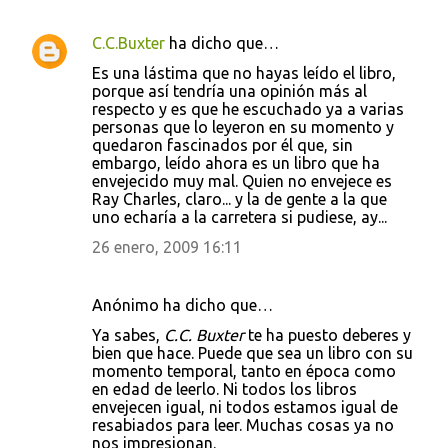
C.C.Buxter
ha dicho que…
C
Es una lástima que no hayas leído el libro,
o
porque así tendría una opinión más al
respecto y es que he escuchado ya a varias
m
personas que lo leyeron en su momento y
e
quedaron fascinados por él que, sin
embargo, leído ahora es un libro que ha
n
envejecido muy mal. Quien no envejece es
t
Ray Charles, claro... y la de gente a la que
uno echaría a la carretera si pudiese, ay...
a
26 enero, 2009 16:11
r
i
Anónimo ha dicho que…
o
s
Ya sabes,
C.C. Buxter
te ha puesto deberes y
bien que hace. Puede que sea un libro con su
momento temporal, tanto en época como
en edad de leerlo. Ni todos los libros
envejecen igual, ni todos estamos igual de
resabiados para leer. Muchas cosas ya no
nos impresionan.