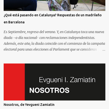
¿Qué está pasando en Catalunya? Respuestas de un madrileño
en Barcelona
Es Septiembre, regreso del verano. Y, en Catalunya toca una nueva
diada –o día nacional- con reclamaciones independentistas.
Además, este año, la diada coincide con el comienzo de la campaña
electoral para unas elecciones al Parlament que se consideran
decisivas para el futuro político. Como madrileño que vive en
Barcelona, ha sido muy común encontrarme con preguntas
recurrentes cuando regreso a la Villa y Corte. Preguntas y debates
–cuando no discusiones- con muchos de mis amigos y familiares
que aprovechan tenerme cerca para saber más de la situación. Así
que he pensado en compartir las cinco preguntas/respuestas más
comunes para ayudar a entender los porqués de la independencia
de Catalunya, y ayudar a entender un poco mejor qué está
pasando aquí. Lo que se llama “el procés ”. Por eso y porque hablar
Nosotros, de Yevgueni Zamiatin
de la independencia de Catalunya es, en esencial, hablar de este