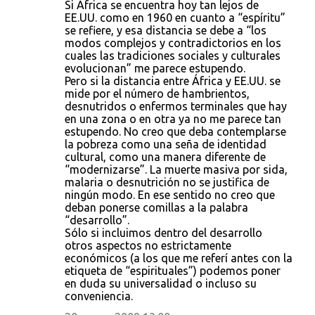
Si África se encuentra hoy tan lejos de
e
EE.UU. como en 1960 en cuanto a “espíritu”
se refiere, y esa distancia se debe a “los
n
modos complejos y contradictorios en los
t
cuales las tradiciones sociales y culturales
evolucionan” me parece estupendo.
a
Pero si la distancia entre África y EE.UU. se
r
mide por el número de hambrientos,
desnutridos o enfermos terminales que hay
i
en una zona o en otra ya no me parece tan
o
estupendo. No creo que deba contemplarse
la pobreza como una seña de identidad
s
cultural, como una manera diferente de
“modernizarse”. La muerte masiva por sida,
malaria o desnutrición no se justifica de
ningún modo. En ese sentido no creo que
deban ponerse comillas a la palabra
“desarrollo”.
Sólo si incluimos dentro del desarrollo
otros aspectos no estrictamente
económicos (a los que me referí antes con la
etiqueta de “espirituales”) podemos poner
en duda su universalidad o incluso su
conveniencia.