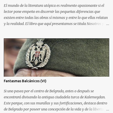
sistema que nos afecta a todos. Madrileños, catalanes, andaluces o
El mundo de la literatura utópica es realmente apasionante si el
asturianos.
lector pone empeño en discernir las pequeñas diferencias que
existen entre todas las obras sí mismas y entre lo que ellas relatan
y la realidad. El libro que aquí presentamos se titula Nosotros y
fue escrito en 1920 por el autor ruso Yevgueni Zamiatin. Es de
recibo reconocer a este autor una crítica hiriente al sistema
soviético impuesto tras la Revolución del 17. Publicar esta obra le
costó el exilio en París, lugar donde moriría años más tarde.
Escrita originalmente en inglés, Nosotros asumirá sin vergüenza la
misión de caricaturizar el régimen soviético destacando lo que de
horrible hay en él y a la vez sirviendo de crítica, cómo sólo las
buenas obras distópicas pueden hacer, al sistema Moderno de
ordenar la vida política Planteando la trama en un mundo donde el
Fantasmas Balcánicos (VI)
holocausto mundial ha obligado a refugiarse a los supervivientes
en una campana de cristal que les protege de la naturaleza salvaje,
Si uno pasea por el centro de Belgrado, antes o después se
Zamiatin situará en el c...
encontrará divisando la antigua ciudadela turca de Kalemegdan.
Este parque, con sus murallas y sus fortificaciones, destaca dentro
de Belgrado por poseer una concepción de la vida y de la libertad