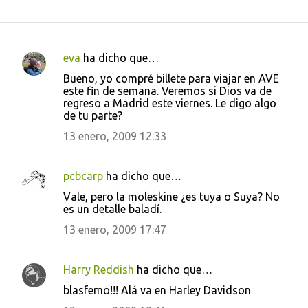
eva
ha dicho que…
C
Bueno, yo compré billete para viajar en AVE
o
este fin de semana. Veremos si Dios va de
regreso a Madrid este viernes. Le digo algo
m
de tu parte?
e
13 enero, 2009 12:33
n
t
pcbcarp
ha dicho que…
a
Vale, pero la moleskine ¿es tuya o Suya? No
r
es un detalle baladí.
i
13 enero, 2009 17:47
o
s
Harry Reddish
ha dicho que…
blasfemo!!! Alá va en Harley Davidson