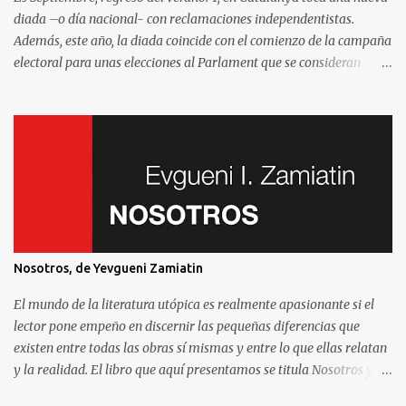
diada –o día nacional- con reclamaciones independentistas.
Además, este año, la diada coincide con el comienzo de la campaña
electoral para unas elecciones al Parlament que se consideran
decisivas para el futuro político. Como madrileño que vive en
Barcelona, ha sido muy común encontrarme con preguntas
recurrentes cuando regreso a la Villa y Corte. Preguntas y debates
–cuando no discusiones- con muchos de mis amigos y familiares
que aprovechan tenerme cerca para saber más de la situación. Así
que he pensado en compartir las cinco preguntas/respuestas más
comunes para ayudar a entender los porqués de la independencia
de Catalunya, y ayudar a entender un poco mejor qué está
pasando aquí. Lo que se llama “el procés ”. Por eso y porque hablar
Nosotros, de Yevgueni Zamiatin
de la independencia de Catalunya es, en esencial, hablar de este
sistema que nos afecta a todos. Madrileños, catalanes, andaluces o
El mundo de la literatura utópica es realmente apasionante si el
asturianos.
lector pone empeño en discernir las pequeñas diferencias que
existen entre todas las obras sí mismas y entre lo que ellas relatan
y la realidad. El libro que aquí presentamos se titula Nosotros y
fue escrito en 1920 por el autor ruso Yevgueni Zamiatin. Es de