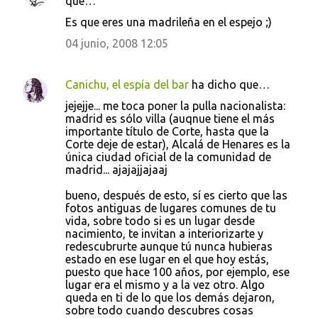
t
que…
a
Es que eres una madrileña en el espejo ;)
r
04 junio, 2008 12:05
i
o
Canichu, el espía del bar
ha dicho que…
s
jejejje... me toca poner la pulla nacionalista:
madrid es sólo villa (auqnue tiene el más
importante título de Corte, hasta que la
Corte deje de estar), Alcalá de Henares es la
única ciudad oficial de la comunidad de
madrid... ajajajjajaaj
bueno, después de esto, sí es cierto que las
fotos antiguas de lugares comunes de tu
vida, sobre todo si es un lugar desde
nacimiento, te invitan a interiorizarte y
redescubrurte aunque tú nunca hubieras
estado en ese lugar en el que hoy estás,
puesto que hace 100 años, por ejemplo, ese
lugar era el mismo y a la vez otro. Algo
queda en ti de lo que los demás dejaron,
sobre todo cuando descubres cosas