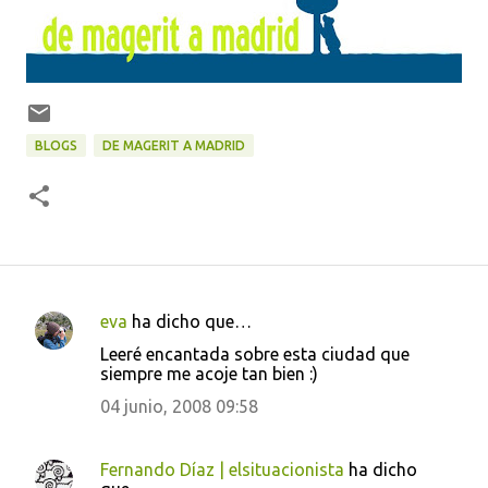
BLOGS
DE MAGERIT A MADRID
eva
ha dicho que…
C
Leeré encantada sobre esta ciudad que
o
siempre me acoje tan bien :)
m
04 junio, 2008 09:58
e
n
Fernando Díaz | elsituacionista
ha dicho