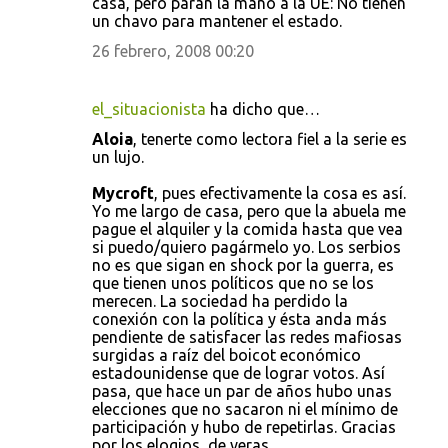
casa, pero paran la mano a la UE: No tienen
un chavo para mantener el estado.
26 febrero, 2008 00:20
el_situacionista
ha dicho que…
Aloia
, tenerte como lectora fiel a la serie es
un lujo.
Mycroft
, pues efectivamente la cosa es así.
Yo me largo de casa, pero que la abuela me
pague el alquiler y la comida hasta que vea
si puedo/quiero pagármelo yo. Los serbios
no es que sigan en shock por la guerra, es
que tienen unos políticos que no se los
merecen. La sociedad ha perdido la
conexión con la política y ésta anda más
pendiente de satisfacer las redes mafiosas
surgidas a raíz del boicot económico
estadounidense que de lograr votos. Así
pasa, que hace un par de años hubo unas
elecciones que no sacaron ni el mínimo de
participación y hubo de repetirlas. Gracias
por los elogios, de veras.