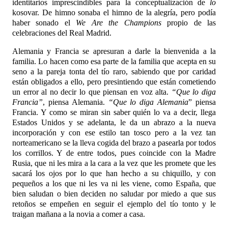
identitarios imprescindibles para la conceptualización de
lo
kosovar. De himno sonaba el himno de la alegría, pero podía
haber sonado el
We Are the Champions
propio de las
celebraciones del Real Madrid.
Alemania y Francia se apresuran a darle la bienvenida a la
familia. Lo hacen como esa parte de la familia que acepta en su
seno a la pareja tonta del tío raro, sabiendo que por caridad
están obligados a ello, pero presintiendo que están cometiendo
un error al no decir lo que piensan en voz alta.
“Que lo diga
Francia”
, piensa Alemania.
“Que lo diga Alemania
” piensa
Francia. Y como se miran sin saber quién lo va a decir, llega
Estados Unidos y se adelanta, le da un abrazo a la nueva
incorporación y con ese estilo tan tosco pero a la vez tan
norteamericano se la lleva cogida del brazo a pasearla por todos
los corrillos. Y de entre todos, pues coincide con la Madre
Rusia, que ni les mira a la cara a la vez que les promete que les
sacará los ojos por lo que han hecho a su chiquillo, y con
pequeños a los que ni les va ni les viene, como España, que
bien saludan o bien deciden no saludar por miedo a que sus
retoños se empeñen en seguir el ejemplo del tío tonto y le
traigan mañana a la novia a comer a casa.