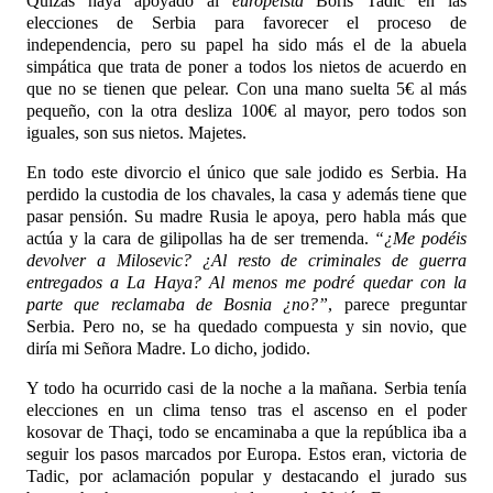
Quizás haya apoyado al
europeísta
B
oris Tadic en las
elecciones de Serbia para favorecer el proceso de
independencia, pero su papel ha sido más el
de la abuela
simpática que trata de poner a todos los nietos de acuerdo en
que no se tienen que pelear. Con una mano suelta 5€ al más
pequeño, con la otra desliza
100€ al mayor, pero todos son
iguales, son sus nietos. Majetes.
En todo este divorcio el único que sale jo
dido es Serbia. Ha
perdido la custodia de los chavales, la casa y además tiene que
pasar pensión. Su madre Rusia le apoya, p
ero habla más que
actúa y la cara de gilipollas ha de ser tremenda.
“¿Me podéis
devolver a Milosevic
? ¿Al resto de criminales de guerra
entregados a La Haya? Al menos me podré
quedar con la
parte que reclamaba de Bosnia ¿no?”
, parece preguntar
Serbia. Pero no, se ha quedado compuesta y sin novio, que
diría mi Señora Madre. Lo dicho, jodido.
Y todo ha ocurrido casi de la
noche a la mañana. Serbia tenía
elecciones en un clima tenso tras el ascenso en el poder
kosovar de Thaçi, todo se encaminab
a a que la república iba a
seguir los pasos marcados por Europa. Estos eran, victoria de
Tadic, por aclamación popular y destacando el jurado sus