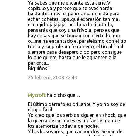
Ya sabes que me encanta esta serie..V
o
capitulo ya y parece que se avecinarán
bastantes más...el panorama no está para
m
echar cohetes...ups..qué expresión tan mal
e
escogida..jajajaja...perdona la risotada,
pensarás que soy una frívola, pero es que
n
hay cosas que se toman con cierto humor
t
o....me ha encantado el paralelismo con el tio
tonto y su prole..un fenómeno, el tío al final
a
siempre pasa desapercibido pero consigue
r
lo que quiere, hasta que le aguanten a la
parienta...
i
Biquiños!!
o
25 febrero, 2008 22:43
s
Mycroft
ha dicho que…
El último párrafo es brillante. Y yo no soy de
elogio fácil.
Yo creo que los serbios siguen en shock, que
la guerra de entonces es un fantasma que
los atemoriza todavía de noche.
Y los kosovares, que cachondos: Se van de