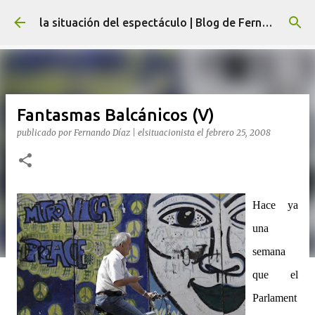
Ir al contenido principal
la situación del espectáculo | Blog de Fernando Díaz
Fantasmas Balcánicos (V)
publicado por
Fernando Díaz | elsituacionista
el
febrero 25, 2008
Hace ya
una
semana
qu
e el
Parlament