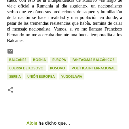
sueco con esto de la independencia de Kosovo –se largó de
viaje oficial a Rumanía al día siguiente-, un nacionalismo
serbio que ve cómo sus predicciones de saqueo y humillación
de la nación se hacen realidad y una población en donde, a
pesar de las tremendas resistencias que había, termina de calar
el mensaje nacionalista. Vamos, si yo me llamara Francisco
Fernando no me acercaba durante una buena temporadita a los
Balcanes.
BALCANES
BOSNIA
EUROPA
FANTASMAS BALCÁNICOS
GUERRA DE KOSOVO
KOSOVO
POLÍTICA INTERNACIONAL
SERBIA
UNIÓN EUROPEA
YUGOSLAVIA
Aloia
ha dicho que…
C