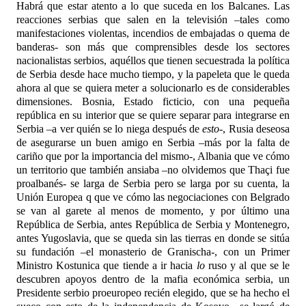
Habrá que estar atento a lo que suceda en los Balcanes. Las
reacciones serbias que salen en la televisión –tales como
manifestaciones violentas, incendios de embajadas o quema de
banderas- son más que comprensibles desde los sectores
nacionalistas serbios, aquéllos que tienen secuestrada la política
de Serbia desde hace mucho tiempo, y la papeleta que le queda
ahora al que se quiera meter a solucionarlo es de considerables
dimensiones. Bosnia, Estado ficticio, con una pequeña
república en su interior que se quiere separar para integrarse en
Serbia –a ver quién se lo niega después de
esto
-, Rusia deseosa
de asegurarse un buen amigo en Serbia –más por la falta de
cariño que por la importancia del mismo-, Albania que ve cómo
un territorio que también ansiaba –no olvidemos que Thaçi fue
proalbanés- se larga de Serbia pero se larga por su cuenta, la
Unión Europea q
que ve cómo las negociaciones con Belgrado
se van al garete al menos de momento, y por último una
República de Serbia, antes República de Serbia y Montenegro,
antes Yugoslavia, que se queda sin las tierras en donde se sitúa
su fundación –el monasterio de Granischa-, con un Primer
Ministro Kostunica que tiende a ir hacia
lo
ruso y al que se le
descubren apoyos dentro de la mafia económica serbia, un
Presidente serbio proeuropeo recién elegido, que se ha hecho el