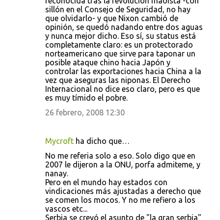
reconocida tras la revolución maoista -con
sillón en el Consejo de Seguridad, no hay
que olvidarlo- y que Nixon cambió de
opinión, se quedó nadando entre dos aguas
y nunca mejor dicho. Eso sí, su status está
completamente claro: es un protectorado
norteamericano que sirve para taponar un
posible ataque chino hacia Japón y
controlar las exportaciones hacia China a la
vez que aseguras las niponas. El Derecho
Internacional no dice eso claro, pero es que
es muy tímido el pobre.
26 febrero, 2008 12:30
Mycroft
ha dicho que…
No me referia solo a eso. Solo digo que en
2007 le dijeron a la ONU, porfa admiteme, y
nanay.
Pero en el mundo hay estados con
vindicaciones más ajustadas a derecho que
se comen los mocos. Y no me refiero a los
vascos etc...
Serbia se creyó el asunto de "la gran serbia"