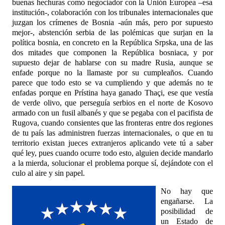
buenas hechuras como negociador con la Unión Europea –esa
institución-, colaboración con los tribunale
s internacionales que
juzgan los crímenes de Bosnia -aún más, pero por supuesto
mejor-, abstención serbia de l
as polémicas que surjan en la
política bosnia, en concreto en la República Srpska, una de las
dos mitades que componen la República bosniaca, y por
supuest
o dejar de hablarse con su madre Rusia, aunque se
enfade porque no la llamaste por su cumpleaños. Cuando
parece que todo esto s
e va cumpliendo y que además no te
enfadas porque en Prístina haya ganado Thaçi, ese que vestía
de verde oliv
o, que perseguía serbios en el norte de Kosovo
armado con un fusil albanés y que se pegaba con el pacifista de
Rugova, cuando consientes que las fronteras ent
re dos regiones
de tu país las administren fuerzas internacionales, o que en tu
territorio existan jueces extranjeros aplicando vete tú a saber
qué le
y, pues cuando ocurre todo esto, alguien decide mandarlo
a la mierda, solucionar el problema porque sí, dejándote co
n el
culo al aire y sin papel.
No hay que
engañarse. La
posibilidad
de
un Estado de