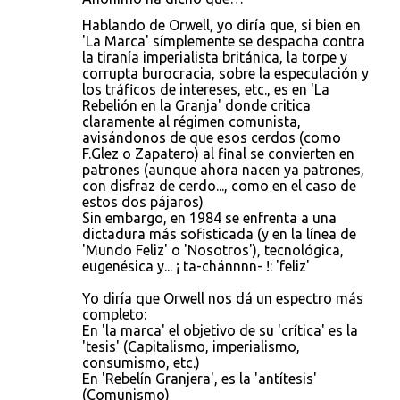
Hablando de Orwell, yo diría que, si bien en
'La Marca' símplemente se despacha contra
la tiranía imperialista británica, la torpe y
corrupta burocracia, sobre la especulación y
los tráficos de intereses, etc., es en 'La
Rebelión en la Granja' donde critica
claramente al régimen comunista,
avisándonos de que esos cerdos (como
F.Glez o Zapatero) al final se convierten en
patrones (aunque ahora nacen ya patrones,
con disfraz de cerdo..., como en el caso de
estos dos pájaros)
Sin embargo, en 1984 se enfrenta a una
dictadura más sofisticada (y en la línea de
'Mundo Feliz' o 'Nosotros'), tecnológica,
eugenésica y... ¡ ta-chánnnn- !: 'feliz'
Yo diría que Orwell nos dá un espectro más
completo:
En 'la marca' el objetivo de su 'crítica' es la
'tesis' (Capitalismo, imperialismo,
consumismo, etc.)
En 'Rebelín Granjera', es la 'antítesis'
(Comunismo)