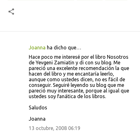
Joanna
ha dicho que…
C
Hace poco me interesé por el libro Nosotros
o
de Yevgeni Zamiatin y di con su blog. Me
pareció una excelente recomendación la que
m
hacen del libro y me encantaría leerlo,
e
aunque como ustedes dicen, no es fácil de
conseguir. Seguiré leyendo su blog que me
n
pareció muy interesante, porque al igual que
t
ustedes soy fanática de los libros.
a
Saludos
r
Joanna
i
13 octubre, 2008 06:19
o
s