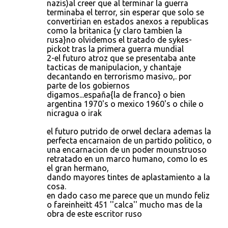
nazis)al creer que al terminar la guerra
terminaba el terror, sin esperar que solo se
convertirian en estados anexos a republicas
como la britanica {y claro tambien la
rusa}no olvidemos el tratado de sykes-
pickot tras la primera guerra mundial
2-el futuro atroz que se presentaba ante
tacticas de manipulacion, y chantaje
decantando en terrorismo masivo,. por
parte de los gobiernos
digamos...españa{la de franco} o bien
argentina 1970's o mexico 1960's o chile o
nicragua o irak
el futuro putrido de orwel declara ademas la
perfecta encarnaion de un partido politico, o
una encarnacion de un poder mounstruoso
retratado en un marco humano, como lo es
el gran hermano,
dando mayores tintes de aplastamiento a la
cosa.
en dado caso me parece que un mundo feliz
o fareinheitt 451 ''calca'' mucho mas de la
obra de este escritor ruso