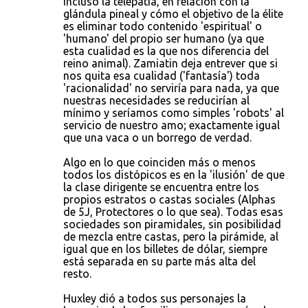
incluso la telepatía, en relación con la
glándula pineal y cómo el objetivo de la élite
es eliminar todo contenido 'espiritual' o
'humano' del propio ser humano (ya que
esta cualidad es la que nos diferencia del
reino animal). Zamiatin deja entrever que si
nos quita esa cualidad ('fantasía') toda
'racionalidad' no serviría para nada, ya que
nuestras necesidades se reducirían al
mínimo y seríamos como simples 'robots' al
servicio de nuestro amo; exactamente igual
que una vaca o un borrego de verdad.
Algo en lo que coinciden más o menos
todos los distópicos es en la 'ilusión' de que
la clase dirigente se encuentra entre los
propios estratos o castas sociales (Alphas
de 5J, Protectores o lo que sea). Todas esas
sociedades son piramidales, sin posibilidad
de mezcla entre castas, pero la pirámide, al
igual que en los billetes de dólar, siempre
está separada en su parte más alta del
resto.
Huxley dió a todos sus personajes la