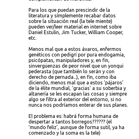
Para los que puedan prescindir de la
literatura y símplemente recabar datos
sobre la situación real (la tele miente)
pueden ver/leer material en internet sobre
Daniel Estulin, Jim Tucker, William Cooper,
etc.
Menos mal que a estos ávaros, enfermos
genéticos con pedigrí por pura endogamia,
psicópatas, manipuladores y, en fin,
sinvergüenzas de peor nivel que un yonqui
pederasta (que también lo serán y con
derecho de pernada...), en fin, como iba
diciendo, menos mal que a estos 'pájaros'
de la élite mundial, 'gracias' a su soberbia y
altanería se les escapan las cosas y siempre
algo se filtra al exterior del entorno, si no
nunca nos podríamos enterar de sus planes.
El problema es: habrá forma humana de
despertar a tantos borregos?????? (el
'mundo feliz', aunque de forma sutil, ya ha
comenzado y la soma es la tele)