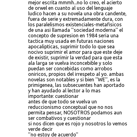
mejor escrita mmmh...no lo creo, el acierto
de orwel en cuanto al uso del lenguaje
ludico hacen a su novela una obra candente,
fuera de serie y extremadamente dura, con
los paralelismos existenciales-metafisicos
de una asi llamada ''sociedad moderna'' el
concepto de supresion en 1984 seria una
tactica muy usada en futuras naciones
apocalipticas, suprimir todo lo que sea
nocivo suprimir el amor para que este deje
de existir, suprimir la verdad para que esta
ala larga se vuelva inconcebible y solo
puedan ser concebidas como arrobos
oniricos, propios del irrespeto al yo. ambas
novelas son notables y si bien ''WE'', es la
primigenea, las subsecuentes han aportado
y han ayudado al lector a lo mas
importante: cuestionar
antes de que todo se vuelva un
reduccionismo conceptual que no nos
permita pensar, NOSOTROS podamos aun
ser combativos y cuestionar
si nos dicen que es rojo y nosotros lo vemos
verde decir
''no estoy de acuerdo''