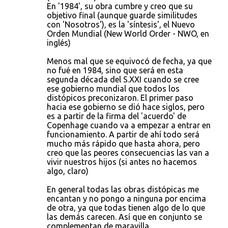
En '1984', su obra cumbre y creo que su
objetivo final (aunque guarde similitudes
con 'Nosotros'), es la 'síntesis', el Nuevo
Orden Mundial (New World Order - NWO, en
inglés)
Menos mal que se equivocó de fecha, ya que
no fué en 1984, sino que será en esta
segunda década del S.XXI cuando se cree
ese gobierno mundial que todos los
distópicos preconizaron. El primer paso
hacia ese gobierno se dió hace siglos, pero
es a partir de la firma del 'acuerdo' de
Copenhage cuando va a empezar a entrar en
funcionamiento. A partir de ahí todo será
mucho más rápido que hasta ahora, pero
creo que las peores consecuencias las van a
vivir nuestros hijos (si antes no hacemos
algo, claro)
En general todas las obras distópicas me
encantan y no pongo a ninguna por encima
de otra, ya que todas tienen algo de lo que
las demás carecen. Así que en conjunto se
complementan de maravilla.