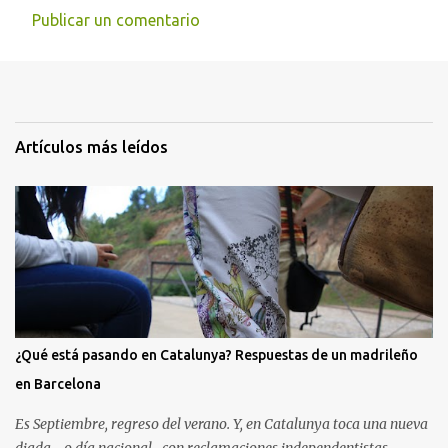
Publicar un comentario
C
o
m
e
Artículos más leídos
n
t
a
r
i
o
s
¿Qué está pasando en Catalunya? Respuestas de un madrileño
en Barcelona
Es Septiembre, regreso del verano. Y, en Catalunya toca una nueva
diada –o día nacional- con reclamaciones independentistas.