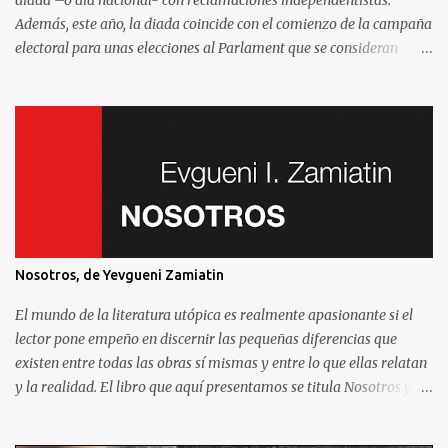
Además, este año, la diada coincide con el comienzo de la campaña
electoral para unas elecciones al Parlament que se consideran
decisivas para el futuro político. Como madrileño que vive en
Barcelona, ha sido muy común encontrarme con preguntas
recurrentes cuando regreso a la Villa y Corte. Preguntas y debates
–cuando no discusiones- con muchos de mis amigos y familiares
que aprovechan tenerme cerca para saber más de la situación. Así
que he pensado en compartir las cinco preguntas/respuestas más
comunes para ayudar a entender los porqués de la independencia
de Catalunya, y ayudar a entender un poco mejor qué está
pasando aquí. Lo que se llama “el procés ”. Por eso y porque hablar
Nosotros, de Yevgueni Zamiatin
de la independencia de Catalunya es, en esencial, hablar de este
sistema que nos afecta a todos. Madrileños, catalanes, andaluces o
El mundo de la literatura utópica es realmente apasionante si el
asturianos.
lector pone empeño en discernir las pequeñas diferencias que
existen entre todas las obras sí mismas y entre lo que ellas relatan
y la realidad. El libro que aquí presentamos se titula Nosotros y
fue escrito en 1920 por el autor ruso Yevgueni Zamiatin. Es de
recibo reconocer a este autor una crítica hiriente al sistema