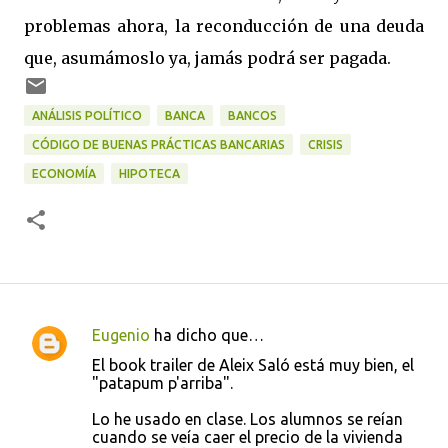
problemas ahora, la reconducción de una deuda
que, asumámoslo ya, jamás podrá ser pagada.
ANÁLISIS POLÍTICO
BANCA
BANCOS
CÓDIGO DE BUENAS PRÁCTICAS BANCARIAS
CRISIS
ECONOMÍA
HIPOTECA
Eugenio
ha dicho que…
C
El book trailer de Aleix Saló está muy bien, el
o
"patapum p'arriba".
m
Lo he usado en clase. Los alumnos se reían
e
cuando se veía caer el precio de la vivienda