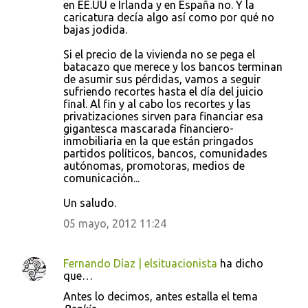
en EE.UU e Irlanda y en España no. Y la
n
caricatura decía algo así como por qué no
t
bajas jodida.
a
Si el precio de la vivienda no se pega el
r
batacazo que merece y los bancos terminan
de asumir sus pérdidas, vamos a seguir
i
sufriendo recortes hasta el día del juicio
o
final. Al fin y al cabo los recortes y las
privatizaciones sirven para financiar esa
s
gigantesca mascarada financiero-
inmobiliaria en la que están pringados
partidos políticos, bancos, comunidades
autónomas, promotoras, medios de
comunicación...
Un saludo.
05 mayo, 2012 11:24
Fernando Díaz | elsituacionista
ha dicho
que…
Antes lo decimos, antes estalla el tema