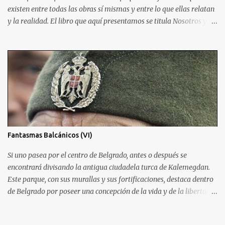
existen entre todas las obras sí mismas y entre lo que ellas relatan
y la realidad. El libro que aquí presentamos se titula Nosotros y
fue escrito en 1920 por el autor ruso Yevgueni Zamiatin. Es de
recibo reconocer a este autor una crítica hiriente al sistema
soviético impuesto tras la Revolución del 17. Publicar esta obra le
costó el exilio en París, lugar donde moriría años más tarde.
Escrita originalmente en inglés, Nosotros asumirá sin vergüenza la
misión de caricaturizar el régimen soviético destacando lo que de
horrible hay en él y a la vez sirviendo de crítica, cómo sólo las
buenas obras distópicas pueden hacer, al sistema Moderno de
ordenar la vida política Planteando la trama en un mundo donde el
Fantasmas Balcánicos (VI)
holocausto mundial ha obligado a refugiarse a los supervivientes
en una campana de cristal que les protege de la naturaleza salvaje,
Si uno pasea por el centro de Belgrado, antes o después se
Zamiatin situará en el c...
encontrará divisando la antigua ciudadela turca de Kalemegdan.
Este parque, con sus murallas y sus fortificaciones, destaca dentro
de Belgrado por poseer una concepción de la vida y de la libertad
exclusiva. Allí, los belgradeses acuden para encontrarse cogidos de
la mano, para bailar al son de músicos tradicionales, para