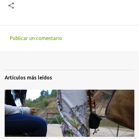
Publicar un comentario
C
o
m
e
Artículos más leídos
n
t
a
r
i
o
s