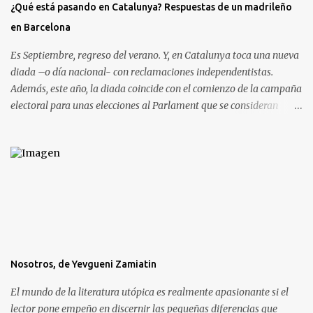
¿Qué está pasando en Catalunya? Respuestas de un madrileño
en Barcelona
Es Septiembre, regreso del verano. Y, en Catalunya toca una nueva
diada –o día nacional- con reclamaciones independentistas.
Además, este año, la diada coincide con el comienzo de la campaña
electoral para unas elecciones al Parlament que se consideran
decisivas para el futuro político. Como madrileño que vive en
Barcelona, ha sido muy común encontrarme con preguntas
recurrentes cuando regreso a la Villa y Corte. Preguntas y debates
–cuando no discusiones- con muchos de mis amigos y familiares
que aprovechan tenerme cerca para saber más de la situación. Así
que he pensado en compartir las cinco preguntas/respuestas más
comunes para ayudar a entender los porqués de la independencia
de Catalunya, y ayudar a entender un poco mejor qué está
pasando aquí. Lo que se llama “el procés ”. Por eso y porque hablar
Nosotros, de Yevgueni Zamiatin
de la independencia de Catalunya es, en esencial, hablar de este
sistema que nos afecta a todos. Madrileños, catalanes, andaluces o
El mundo de la literatura utópica es realmente apasionante si el
asturianos.
lector pone empeño en discernir las pequeñas diferencias que