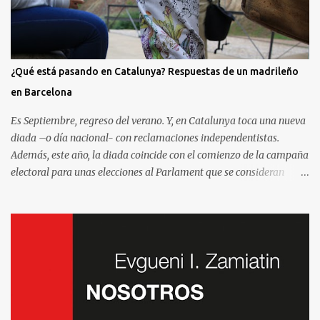
¿Qué está pasando en Catalunya? Respuestas de un madrileño
en Barcelona
Es Septiembre, regreso del verano. Y, en Catalunya toca una nueva
diada –o día nacional- con reclamaciones independentistas.
Además, este año, la diada coincide con el comienzo de la campaña
electoral para unas elecciones al Parlament que se consideran
decisivas para el futuro político. Como madrileño que vive en
Barcelona, ha sido muy común encontrarme con preguntas
recurrentes cuando regreso a la Villa y Corte. Preguntas y debates
–cuando no discusiones- con muchos de mis amigos y familiares
que aprovechan tenerme cerca para saber más de la situación. Así
que he pensado en compartir las cinco preguntas/respuestas más
comunes para ayudar a entender los porqués de la independencia
de Catalunya, y ayudar a entender un poco mejor qué está