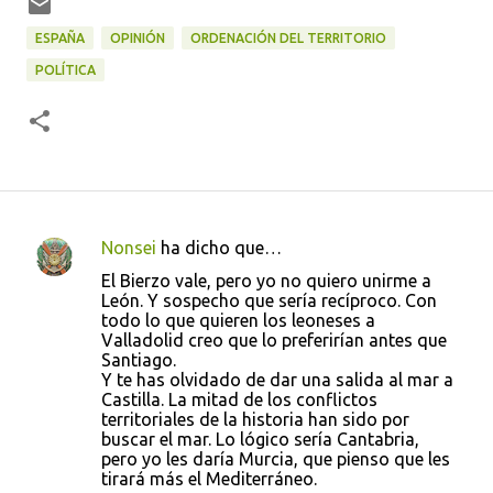
ESPAÑA
OPINIÓN
ORDENACIÓN DEL TERRITORIO
POLÍTICA
Nonsei
ha dicho que…
C
El Bierzo vale, pero yo no quiero unirme a
o
León. Y sospecho que sería recíproco. Con
todo lo que quieren los leoneses a
m
Valladolid creo que lo preferirían antes que
e
Santiago.
Y te has olvidado de dar una salida al mar a
n
Castilla. La mitad de los conflictos
t
territoriales de la historia han sido por
buscar el mar. Lo lógico sería Cantabria,
a
pero yo les daría Murcia, que pienso que les
r
tirará más el Mediterráneo.