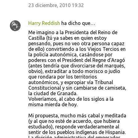
i
23 diciembre, 2010 19:32
o
s
Harry Reddish
ha dicho que…
Me imagino a la Presidenta del Reino de
Castilla (tú ya sabes en quien estoy
pensando, pues no veo otra persona capaz
de ello) convirtiendo a los Viejos Tercios en
la policía autonómica, casándose por
poderes con el President del Regne d'Aragó
(antes tendría que divorciarse del marqués,
obvio), extraditar a todo morisco o judío
que rondara por los territorios
autonómicos, y expropiar vía Tribunal
Constitucional y sin cambiarse de camiseta,
la ciudad de Granada.
Volveríamos, al cabo de los siglos a la
misma mierda de hoy.
Mi propuesta, mucho más cabal y meditada
(y al que no esté de acuerdo, que hubiera
estudiado), responde verdaderamente al
sentir de los pueblos indígenas de Hispania.
La división administrativa del emperador