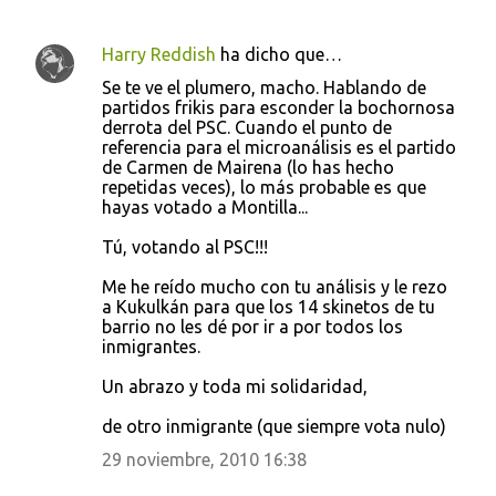
Harry Reddish
ha dicho que…
C
Se te ve el plumero, macho. Hablando de
o
partidos frikis para esconder la bochornosa
derrota del PSC. Cuando el punto de
m
referencia para el microanálisis es el partido
e
de Carmen de Mairena (lo has hecho
repetidas veces), lo más probable es que
n
hayas votado a Montilla...
t
Tú, votando al PSC!!!
a
r
Me he reído mucho con tu análisis y le rezo
a Kukulkán para que los 14 skinetos de tu
i
barrio no les dé por ir a por todos los
o
inmigrantes.
s
Un abrazo y toda mi solidaridad,
de otro inmigrante (que siempre vota nulo)
29 noviembre, 2010 16:38