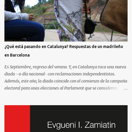
¿Qué está pasando en Catalunya? Respuestas de un madrileño
en Barcelona
Es Septiembre, regreso del verano. Y, en Catalunya toca una nueva
diada –o día nacional- con reclamaciones independentistas.
Además, este año, la diada coincide con el comienzo de la campaña
electoral para unas elecciones al Parlament que se consideran
decisivas para el futuro político. Como madrileño que vive en
Barcelona, ha sido muy común encontrarme con preguntas
recurrentes cuando regreso a la Villa y Corte. Preguntas y debates
–cuando no discusiones- con muchos de mis amigos y familiares
que aprovechan tenerme cerca para saber más de la situación. Así
que he pensado en compartir las cinco preguntas/respuestas más