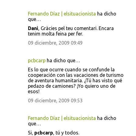
t
a
Fernando Díaz | elsituacionista
ha dicho
r
que…
i
Dani
, Gràcies pel teu comentari. Encara
tenim molta feina per fer.
o
09 diciembre, 2009 09:49
s
pcbcarp
ha dicho que…
Es lo que ocurre cuando se confunde la
cooperación con las vacaciones de turismo
de aventura humanitaria. ¿Tú has visto qué
pedazo de camiones? ¡Yo quiero uno de
esos!
09 diciembre, 2009 09:53
Fernando Díaz | elsituacionista
ha dicho
que…
Si,
pcbcarp
, tú y todos.