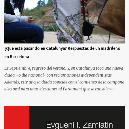
¿Qué está pasando en Catalunya? Respuestas de un madrileño
en Barcelona
Es Septiembre, regreso del verano. Y, en Catalunya toca una nueva
diada –o día nacional- con reclamaciones independentistas.
Además, este año, la diada coincide con el comienzo de la campaña
electoral para unas elecciones al Parlament que se consideran
decisivas para el futuro político. Como madrileño que vive en
Barcelona, ha sido muy común encontrarme con preguntas
recurrentes cuando regreso a la Villa y Corte. Preguntas y debates
–cuando no discusiones- con muchos de mis amigos y familiares
que aprovechan tenerme cerca para saber más de la situación. Así