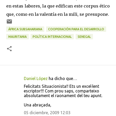
en estas labores, la que edifican este corpus ético
que, como en la valentía en la mili, se presupone.
ÁFRICA SUBSAHARIANA
COOPERACIÓN PARA EL DESARROLLO
MAURITANIA
POLÍTICA INTERNACIONAL
SENEGAL
Daniel López
ha dicho que…
C
Felicitats Situacionista!! Ets un excel·lent
o
escriptor!!! Com prou saps, comparteixo
absolutament el raonament del teu apunt.
m
e
Una abraçada,
n
05 diciembre, 2009 12:03