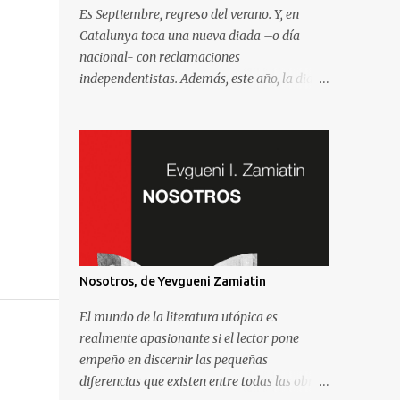
Es Septiembre, regreso del verano. Y, en
Catalunya toca una nueva diada –o día
nacional- con reclamaciones
independentistas. Además, este año, la diada
coincide con el comienzo de la campaña
electoral para unas elecciones al Parlament
que se consideran decisivas para el futuro
político. Como madrileño que vive en
Barcelona, ha sido muy común encontrarme
con preguntas recurrentes cuando regreso a
la Villa y Corte. Preguntas y debates –
cuando no discusiones- con muchos de mis
amigos y familiares que aprovechan
Nosotros, de Yevgueni Zamiatin
tenerme cerca para saber más de la
situación. Así que he pensado en compartir
El mundo de la literatura utópica es
las cinco preguntas/respuestas más
realmente apasionante si el lector pone
comunes para ayudar a entender los
empeño en discernir las pequeñas
porqués de la independencia de Catalunya, y
diferencias que existen entre todas las obras