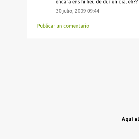
encara ens hi heu de dur un dia, eh??
m
e
30 julio, 2009 09:44
n
Publicar un comentario
t
a
r
i
o
s
Aquí e