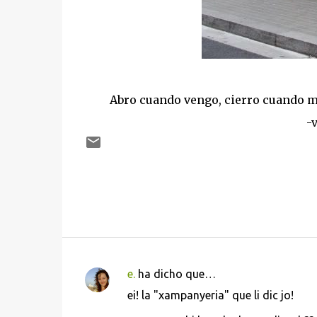
Abro cuando vengo, cierro cuando me 
-
e.
ha dicho que…
C
ei! la "xampanyeria" que li dic jo!
o