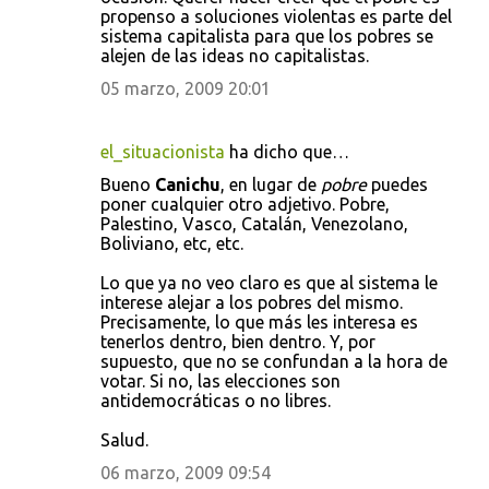
m
propenso a soluciones violentas es parte del
e
sistema capitalista para que los pobres se
alejen de las ideas no capitalistas.
n
05 marzo, 2009 20:01
t
a
r
el_situacionista
ha dicho que…
i
Bueno
Canichu
, en lugar de
pobre
puedes
poner cualquier otro adjetivo. Pobre,
o
Palestino, Vasco, Catalán, Venezolano,
s
Boliviano, etc, etc.
Lo que ya no veo claro es que al sistema le
interese alejar a los pobres del mismo.
Precisamente, lo que más les interesa es
tenerlos dentro, bien dentro. Y, por
supuesto, que no se confundan a la hora de
votar. Si no, las elecciones son
antidemocráticas o no libres.
Salud.
06 marzo, 2009 09:54