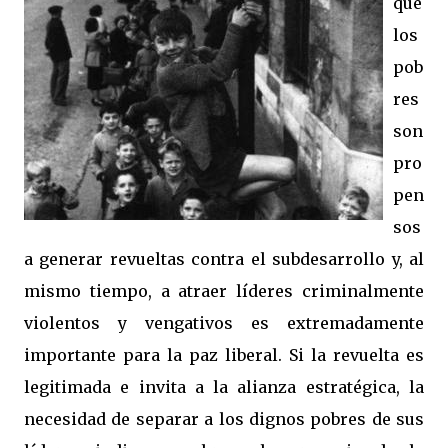
que
los
pob
res
son
pro
pen
sos
a generar revueltas contra el subdesarrollo y, al
mismo tiempo, a atraer líderes criminalmente
violentos y vengativos es extremadamente
importante para la paz liberal. Si la revuelta es
legitimada e invita a la alianza estratégica, la
necesidad de separar a los dignos pobres de sus