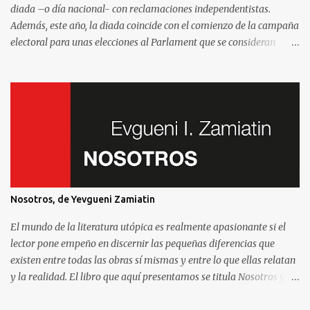
diada –o día nacional- con reclamaciones independentistas.
Además, este año, la diada coincide con el comienzo de la campaña
electoral para unas elecciones al Parlament que se consideran
decisivas para el futuro político. Como madrileño que vive en
Barcelona, ha sido muy común encontrarme con preguntas
recurrentes cuando regreso a la Villa y Corte. Preguntas y debates
–cuando no discusiones- con muchos de mis amigos y familiares
que aprovechan tenerme cerca para saber más de la situación. Así
que he pensado en compartir las cinco preguntas/respuestas más
comunes para ayudar a entender los porqués de la independencia
de Catalunya, y ayudar a entender un poco mejor qué está
pasando aquí. Lo que se llama “el procés ”. Por eso y porque hablar
Nosotros, de Yevgueni Zamiatin
de la independencia de Catalunya es, en esencial, hablar de este
sistema que nos afecta a todos. Madrileños, catalanes, andaluces o
El mundo de la literatura utópica es realmente apasionante si el
asturianos.
lector pone empeño en discernir las pequeñas diferencias que
existen entre todas las obras sí mismas y entre lo que ellas relatan
y la realidad. El libro que aquí presentamos se titula Nosotros y
fue escrito en 1920 por el autor ruso Yevgueni Zamiatin. Es de