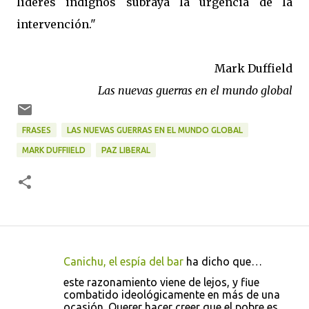
líderes indignos subraya la urgencia de la
intervención."
Mark Duffield
Las nuevas guerras en el mundo global
FRASES
LAS NUEVAS GUERRAS EN EL MUNDO GLOBAL
MARK DUFFIIELD
PAZ LIBERAL
Canichu, el espía del bar
ha dicho que…
C
este razonamiento viene de lejos, y fiue
o
combatido ideológicamente en más de una
ocasión. Querer hacer creer que el pobre es