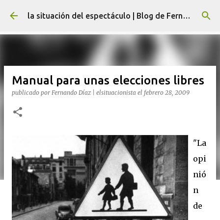
Ir al contenido principal
la situación del espectáculo | Blog de Fernando Díaz
Manual para unas elecciones libres
publicado por
Fernando Díaz | elsituacionista
el
febrero 28, 2009
"La
opi
nió
n
de