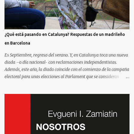
¿Qué está pasando en Catalunya? Respuestas de un madrileño
en Barcelona
Es Septiembre, regreso del verano. Y, en Catalunya toca una nueva
diada –o día nacional- con reclamaciones independentistas.
Además, este año, la diada coincide con el comienzo de la campaña
electoral para unas elecciones al Parlament que se consideran
decisivas para el futuro político. Como madrileño que vive en
Barcelona, ha sido muy común encontrarme con preguntas
recurrentes cuando regreso a la Villa y Corte. Preguntas y debates
–cuando no discusiones- con muchos de mis amigos y familiares
que aprovechan tenerme cerca para saber más de la situación. Así
que he pensado en compartir las cinco preguntas/respuestas más
comunes para ayudar a entender los porqués de la independencia