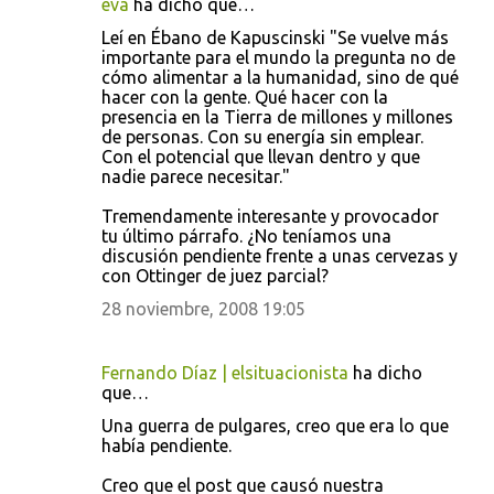
eva
ha dicho que…
C
Leí en Ébano de Kapuscinski "Se vuelve más
o
importante para el mundo la pregunta no de
cómo alimentar a la humanidad, sino de qué
m
hacer con la gente. Qué hacer con la
e
presencia en la Tierra de millones y millones
de personas. Con su energía sin emplear.
n
Con el potencial que llevan dentro y que
t
nadie parece necesitar."
a
Tremendamente interesante y provocador
r
tu último párrafo. ¿No teníamos una
discusión pendiente frente a unas cervezas y
i
con Ottinger de juez parcial?
o
28 noviembre, 2008 19:05
s
Fernando Díaz | elsituacionista
ha dicho
que…
Una guerra de pulgares, creo que era lo que
había pendiente.
Creo que el post que causó nuestra