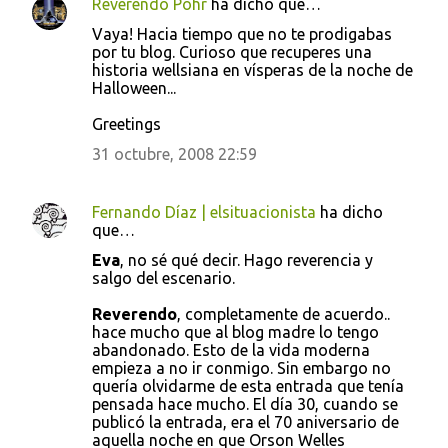
Reverendo Pohr
ha dicho que…
n
Vaya! Hacia tiempo que no te prodigabas
t
por tu blog. Curioso que recuperes una
a
historia wellsiana en vísperas de la noche de
Halloween...
r
i
Greetings
o
31 octubre, 2008 22:59
s
Fernando Díaz | elsituacionista
ha dicho
que…
Eva
, no sé qué decir. Hago reverencia y
salgo del escenario.
Reverendo
, completamente de acuerdo..
hace mucho que al blog madre lo tengo
abandonado. Esto de la vida moderna
empieza a no ir conmigo. Sin embargo no
quería olvidarme de esta entrada que tenía
pensada hace mucho. El día 30, cuando se
publicó la entrada, era el 70 aniversario de
aquella noche en que Orson Welles