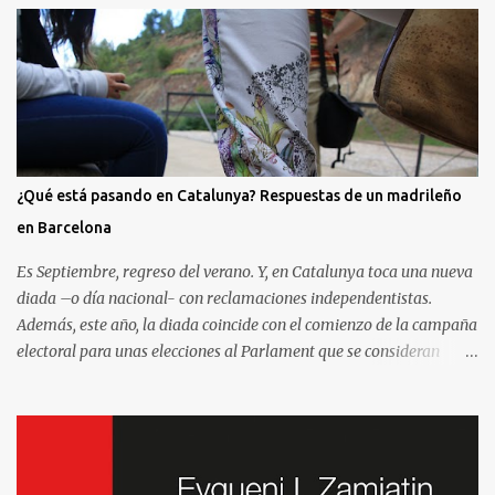
¿Qué está pasando en Catalunya? Respuestas de un madrileño
en Barcelona
Es Septiembre, regreso del verano. Y, en Catalunya toca una nueva
diada –o día nacional- con reclamaciones independentistas.
Además, este año, la diada coincide con el comienzo de la campaña
electoral para unas elecciones al Parlament que se consideran
decisivas para el futuro político. Como madrileño que vive en
Barcelona, ha sido muy común encontrarme con preguntas
recurrentes cuando regreso a la Villa y Corte. Preguntas y debates
–cuando no discusiones- con muchos de mis amigos y familiares
que aprovechan tenerme cerca para saber más de la situación. Así