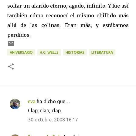
soltar un alarido eterno, agudo, infinito. Y fue así
también cómo reconocí el mismo chillido más
allá de las colinas. Eran más, y estábamos
perdidos.
ANIVERSARIO
H.G. WELLS
HISTORIAS
LITERATURA
eva
ha dicho que…
C
Clap, clap, clap.
o
30 octubre, 2008 16:17
m
e