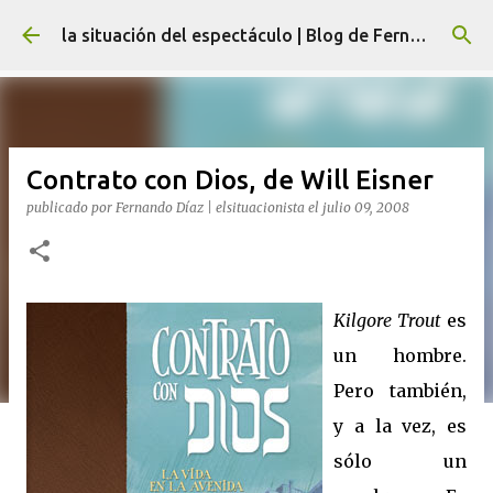
Ir al contenido principal
la situación del espectáculo | Blog de Fernando Díaz
Contrato con Dios, de Will Eisner
publicado por
Fernando Díaz | elsituacionista
el
julio 09, 2008
Kilgore Trout
es
un hombre.
Pero también,
y a la vez, es
sólo un