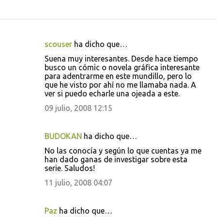
scouser
ha dicho que…
C
Suena muy interesantes. Desde hace tiempo
o
busco un cómic o novela gráfica interesante
para adentrarme en este mundillo, pero lo
m
que he visto por ahí no me llamaba nada. A
e
ver si puedo echarle una ojeada a este.
n
09 julio, 2008 12:15
t
a
BUDOKAN
ha dicho que…
r
No las conocía y según lo que cuentas ya me
i
han dado ganas de investigar sobre esta
serie. Saludos!
o
11 julio, 2008 04:07
s
Paz
ha dicho que…