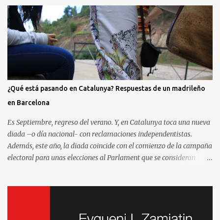
¿Qué está pasando en Catalunya? Respuestas de un madrileño
en Barcelona
Es Septiembre, regreso del verano. Y, en Catalunya toca una nueva
diada –o día nacional- con reclamaciones independentistas.
Además, este año, la diada coincide con el comienzo de la campaña
electoral para unas elecciones al Parlament que se consideran
decisivas para el futuro político. Como madrileño que vive en
Barcelona, ha sido muy común encontrarme con preguntas
recurrentes cuando regreso a la Villa y Corte. Preguntas y debates
–cuando no discusiones- con muchos de mis amigos y familiares
que aprovechan tenerme cerca para saber más de la situación. Así