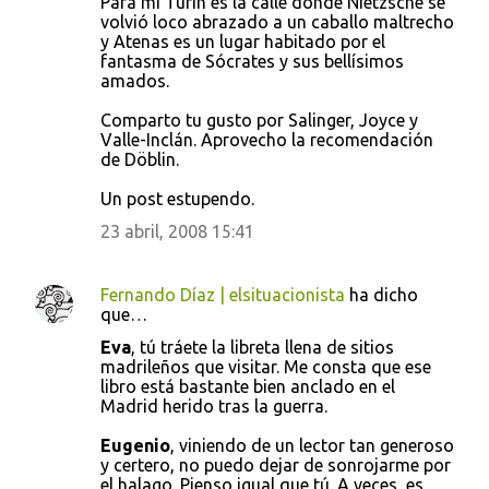
Para mí Turín es la calle donde Nietzsche se
volvió loco abrazado a un caballo maltrecho
y Atenas es un lugar habitado por el
fantasma de Sócrates y sus bellísimos
amados.
Comparto tu gusto por Salinger, Joyce y
Valle-Inclán. Aprovecho la recomendación
de Döblin.
Un post estupendo.
23 abril, 2008 15:41
Fernando Díaz | elsituacionista
ha dicho
que…
Eva
, tú tráete la libreta llena de sitios
madrileños que visitar. Me consta que ese
libro está bastante bien anclado en el
Madrid herido tras la guerra.
Eugenio
, viniendo de un lector tan generoso
y certero, no puedo dejar de sonrojarme por
el halago. Pienso igual que tú. A veces, es