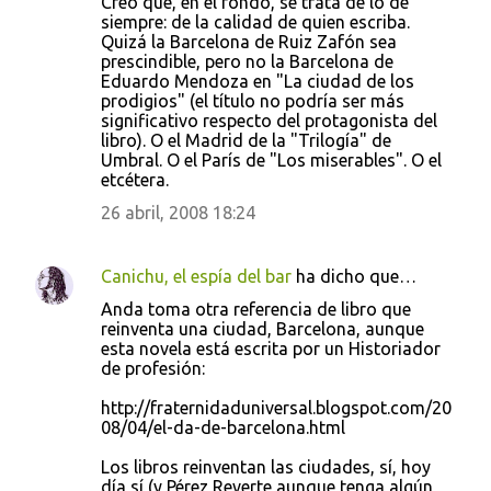
Creo que, en el fondo, se trata de lo de
siempre: de la calidad de quien escriba.
Quizá la Barcelona de Ruiz Zafón sea
prescindible, pero no la Barcelona de
Eduardo Mendoza en "La ciudad de los
prodigios" (el título no podría ser más
significativo respecto del protagonista del
libro). O el Madrid de la "Trilogía" de
Umbral. O el París de "Los miserables". O el
etcétera.
26 abril, 2008 18:24
Canichu, el espía del bar
ha dicho que…
Anda toma otra referencia de libro que
reinventa una ciudad, Barcelona, aunque
esta novela está escrita por un Historiador
de profesión:
http://fraternidaduniversal.blogspot.com/20
08/04/el-da-de-barcelona.html
Los libros reinventan las ciudades, sí, hoy
día sí (y Pérez Reverte aunque tenga algún