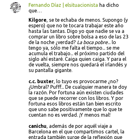
Fernando Díaz | elsituacionista
ha dicho
que…
Kilgore
, se te echaba de menos. Supongo (y
espero) que no te tocara trabajar este año
hasta las tantas. Digo yo que nadie se va a
comprar un libro sobre bolsa a eso de las 23
de la noche ¿verdad?
La boca pobre
... lo
tengo ya, sólo me falta el tiempo... se me
acumula el trabajo... el próximo partido del
siglo ahí estaré. Caiga quien caiga. Y para el
de vuelta, siempre nos quedará el irlandés y
su pantalla gigante.
c.c. buxter
, lo tuyo es provocarme ¿no?
¿Umbral? Pufff... De cualquier manera te doy
la razón. Por fortuna aún existen ciudades
que se puede recorrer con los libros. Y por
fortuna esos libros están tan bien escrito
que uno sabe positivamente que lo que te
cuentan no es verdad. ¡Y menos mal!
canichu
, además de por aquél viaje a
Barcelona en el que compartimos cartel, la
entrada también surge de la reflexión que