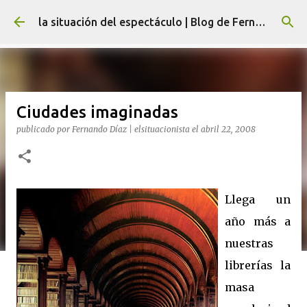
Ir al contenido principal
la situación del espectáculo | Blog de Fernando Díaz
Ciudades imaginadas
publicado por
Fernando Díaz | elsituacionista
el
abril 22, 2008
Llega un
año más a
nuestras
librerías la
masa