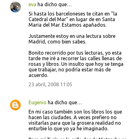
eva
ha dicho que…
C
Si hasta los barceloneses te citan en "la
o
Catedral del Mar" en lugar de en Santa
Maria del Mar. Estamos apañados.
m
e
Justamente estoy en una lectura sobre
Madrid, como bien sabes.
n
t
Bonito recorrido por tus lecturas, yo esta
tarde me iré a recorrer las calles llenas de
a
rosas y libros. Un insulto que hoy se tenga
r
que trabajar, no podría estar más de
acuerdo.
i
23 abril, 2008 11:05
o
s
Eugenio
ha dicho que…
En mi caso también son los libros los que
hacen las ciudades. A veces prefiero no
visitarlas para que la grosera realidad no
enturbie lo que yo ya he imaginado.