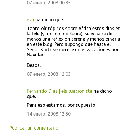
e
07 enero, 2008 00:35
n
t
eva
ha dicho que…
a
Tanto oír tópicos sobre África estos días en
la tele (y no sólo de Kenia), se echaba de
r
menos una reflexión serena y menos binaria
i
en este blog. Pero supongo que hasta el
Señor Kurtz se merece unas vacaciones por
o
Navidad.
s
Besos.
07 enero, 2008 12:03
Fernando Díaz | elsituacionista
ha dicho
que…
Para eso estamos, por supuesto.
14 enero, 2008 12:50
Publicar un comentario