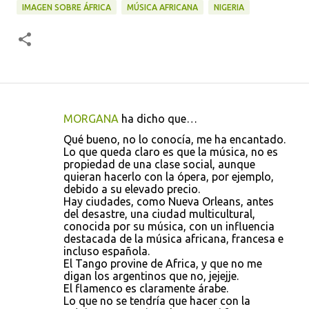
IMAGEN SOBRE ÁFRICA
MÚSICA AFRICANA
NIGERIA
MORGANA
ha dicho que…
C
Qué bueno, no lo conocía, me ha encantado.
o
Lo que queda claro es que la música, no es
propiedad de una clase social, aunque
m
quieran hacerlo con la ópera, por ejemplo,
e
debido a su elevado precio.
Hay ciudades, como Nueva Orleans, antes
n
del desastre, una ciudad multicultural,
t
conocida por su música, con un influencia
destacada de la música africana, francesa e
a
incluso española.
r
El Tango provine de Africa, y que no me
digan los argentinos que no, jejejje.
i
El flamenco es claramente árabe.
o
Lo que no se tendría que hacer con la