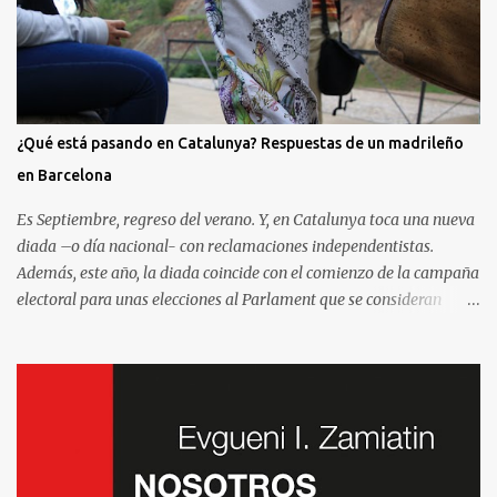
¿Qué está pasando en Catalunya? Respuestas de un madrileño
en Barcelona
Es Septiembre, regreso del verano. Y, en Catalunya toca una nueva
diada –o día nacional- con reclamaciones independentistas.
Además, este año, la diada coincide con el comienzo de la campaña
electoral para unas elecciones al Parlament que se consideran
decisivas para el futuro político. Como madrileño que vive en
Barcelona, ha sido muy común encontrarme con preguntas
recurrentes cuando regreso a la Villa y Corte. Preguntas y debates
–cuando no discusiones- con muchos de mis amigos y familiares
que aprovechan tenerme cerca para saber más de la situación. Así
que he pensado en compartir las cinco preguntas/respuestas más
comunes para ayudar a entender los porqués de la independencia