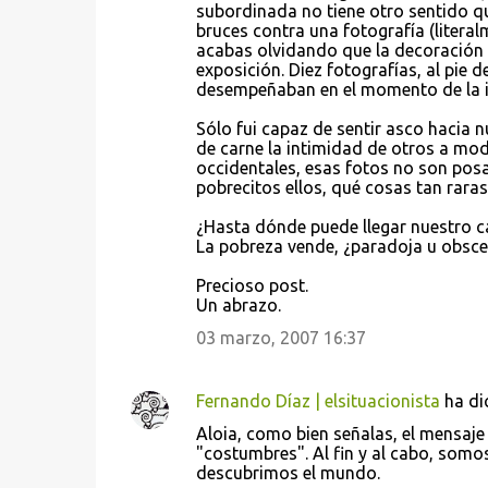
subordinada no tiene otro sentido qu
e
bruces contra una fotografía (literalm
acabas olvidando que la decoración 
n
exposición. Diez fotografías, al pie d
t
desempeñaban en el momento de la inst
a
Sólo fui capaz de sentir asco hacia 
r
de carne la intimidad de otros a mod
occidentales, esas fotos no son pos
i
pobrecitos ellos, qué cosas tan raras 
o
¿Hasta dónde puede llegar nuestro c
s
La pobreza vende, ¿paradoja u obsc
Precioso post.
Un abrazo.
03 marzo, 2007 16:37
Fernando Díaz | elsituacionista
ha di
Aloia, como bien señalas, el mensaje
"costumbres". Al fin y al cabo, somo
descubrimos el mundo.