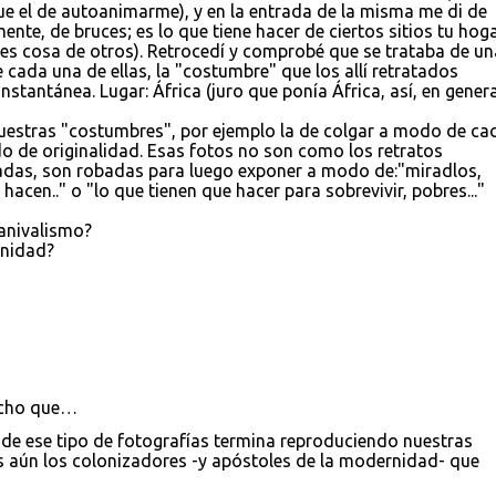
e el de autoanimarme), y en la entrada de la misma me di de
ente, de bruces; es lo que tiene hacer de ciertos sitios tu hoga
es cosa de otros). Retrocedí y comprobé que se trataba de un
e cada una de ellas, la "costumbre" que los allí retratados
antánea. Lugar: África (juro que ponía África, así, en genera
nuestras "costumbres", por ejemplo la de colgar a modo de ca
o de originalidad. Esas fotos no son como los retratos
adas, son robadas para luego exponer a modo de:"miradlos,
hacen.." o "lo que tienen que hacer para sobrevivir, pobres..."
anivalismo?
enidad?
cho que…
 de ese tipo de fotografías termina reproduciendo nuestras
s aún los colonizadores -y apóstoles de la modernidad- que