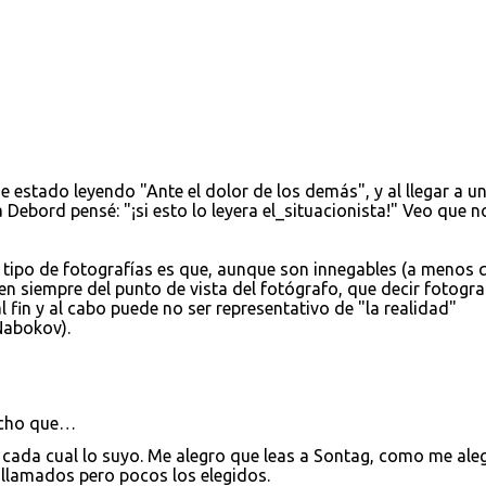
e estado leyendo "Ante el dolor de los demás", y al llegar a u
a Debord pensé: "¡si esto lo leyera el_situacionista!" Veo que n
o tipo de fotografías es que, aunque son innegables (a menos 
n siempre del punto de vista del fotógrafo, que decir fotogra
l fin y al cabo puede no ser representativo de "la realidad"
Nabokov).
cho que…
 cada cual lo suyo. Me alegro que leas a Sontag, como me ale
llamados pero pocos los elegidos.