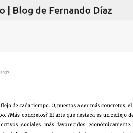
lo | Blog de Fernando Díaz
Ir al contenido principal
 2007
eflejo de cada tiempo. O, puestos a ser más concretos, el
po. ¿Más concretos? El arte que destaca es un reflejo d
lectivos sociales más favorecidos económicamente.