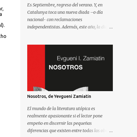
Es Septiembre, regreso del verano. Y, en
r,
Catalunya toca una nueva diada –o día
a
nacional- con reclamaciones
l).
independentistas. Además, este año, la diada
coincide con el comienzo de la campaña
cho
electoral para unas elecciones al Parlament
que se consideran decisivas para el futuro
político. Como madrileño que vive en
Barcelona, ha sido muy común encontrarme
con preguntas recurrentes cuando regreso a
la Villa y Corte. Preguntas y debates –
cuando no discusiones- con muchos de mis
amigos y familiares que aprovechan
Nosotros, de Yevgueni Zamiatin
tenerme cerca para saber más de la
situación. Así que he pensado en compartir
El mundo de la literatura utópica es
las cinco preguntas/respuestas más
realmente apasionante si el lector pone
comunes para ayudar a entender los
empeño en discernir las pequeñas
porqués de la independencia de Catalunya, y
diferencias que existen entre todas las obras