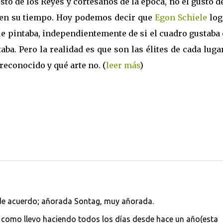
sto de los Reyes y cortesanos de la época, no el gusto d
 en su tiempo. Hoy podemos decir que
Egon Schiele
log
ue pintaba, independientemente de si el cuadro gustaba
ba. Pero la realidad es que son las élites de cada luga
reconocido y qué arte no. (
leer más
)
y de acuerdo; añorada Sontag, muy añorada.
a, como llevo haciendo todos los días desde hace un año(esta