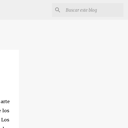
 arte
e los
 Los