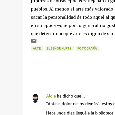
pintores de otras épocas reflejaban el gu
pueblos. Al menos el arte más valorado
sacar la personalidad de todo aquel al q
en su época –que por lo general no gusta
que determinan qué arte es digno de ser 
ARTE
EL SEÑOR KURTZ
FOTOGRAFÍA
Aloia
ha dicho que…
C
"Ante el dolor de los demás"...esto
o
Hace unos días llegué a la bibliotec
m