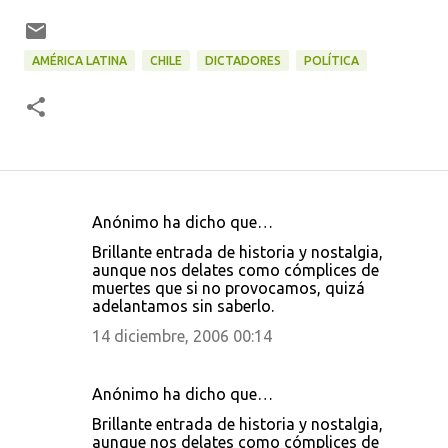
AMÉRICA LATINA
CHILE
DICTADORES
POLÍTICA
Anónimo ha dicho que…
C
Brillante entrada de historia y nostalgia,
o
aunque nos delates como cómplices de
muertes que si no provocamos, quizá
m
adelantamos sin saberlo.
e
14 diciembre, 2006 00:14
n
t
Anónimo ha dicho que…
a
Brillante entrada de historia y nostalgia,
r
aunque nos delates como cómplices de