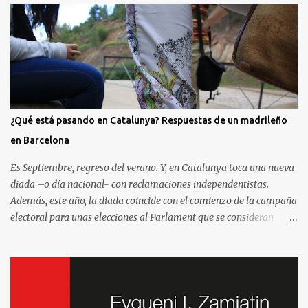
¿Qué está pasando en Catalunya? Respuestas de un madrileño
en Barcelona
Es Septiembre, regreso del verano. Y, en Catalunya toca una nueva
diada –o día nacional- con reclamaciones independentistas.
Además, este año, la diada coincide con el comienzo de la campaña
electoral para unas elecciones al Parlament que se consideran
decisivas para el futuro político. Como madrileño que vive en
Barcelona, ha sido muy común encontrarme con preguntas
recurrentes cuando regreso a la Villa y Corte. Preguntas y debates
–cuando no discusiones- con muchos de mis amigos y familiares
que aprovechan tenerme cerca para saber más de la situación. Así