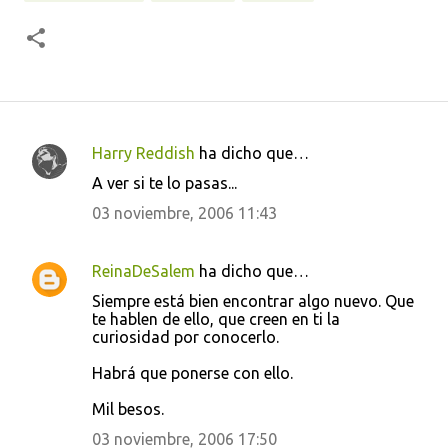
Harry Reddish
ha dicho que…
C
A ver si te lo pasas...
o
03 noviembre, 2006 11:43
m
e
ReinaDeSalem
ha dicho que…
n
Siempre está bien encontrar algo nuevo. Que
t
te hablen de ello, que creen en ti la
a
curiosidad por conocerlo.
r
Habrá que ponerse con ello.
i
Mil besos.
o
03 noviembre, 2006 17:50
s